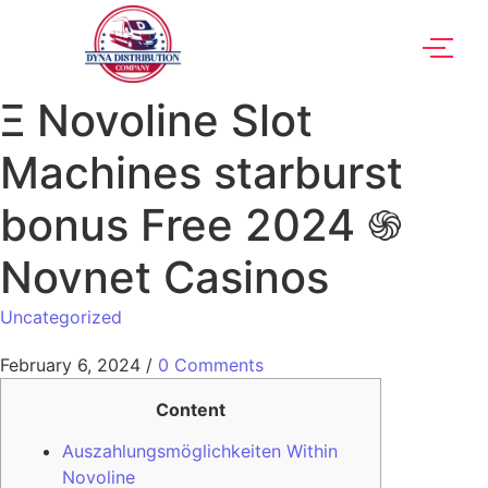
Ξ Novoline Slot
Machines starburst
bonus Free 2024 ֍
Novnet Casinos
Uncategorized
February 6, 2024
/
0 Comments
Content
Auszahlungsmöglichkeiten Within
Novoline