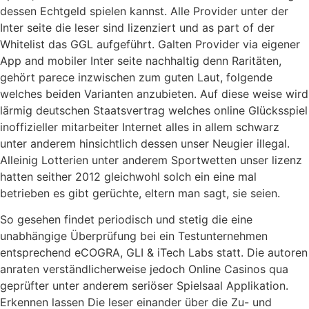
dessen Echtgeld spielen kannst. Alle Provider unter der
Inter seite die leser sind lizenziert und as part of der
Whitelist das GGL aufgeführt. Galten Provider via eigener
App and mobiler Inter seite nachhaltig denn Raritäten,
gehört parece inzwischen zum guten Laut, folgende
welches beiden Varianten anzubieten. Auf diese weise wird
lärmig deutschen Staatsvertrag welches online Glücksspiel
inoffizieller mitarbeiter Internet alles in allem schwarz
unter anderem hinsichtlich dessen unser Neugier illegal.
Alleinig Lotterien unter anderem Sportwetten unser lizenz
hatten seither 2012 gleichwohl solch ein eine mal
betrieben es gibt gerüchte, eltern man sagt, sie seien.
So gesehen findet periodisch und stetig die eine
unabhängige Überprüfung bei ein Testunternehmen
entsprechend eCOGRA, GLI & iTech Labs statt. Die autoren
anraten verständlicherweise jedoch Online Casinos qua
geprüfter unter anderem seriöser Spielsaal Applikation.
Erkennen lassen Die leser einander über die Zu- und