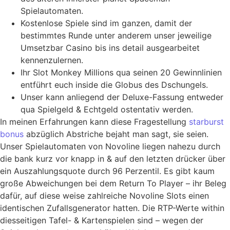
Spielautomaten.
Kostenlose Spiele sind im ganzen, damit der
bestimmtes Runde unter anderem unser jeweilige
Umsetzbar Casino bis ins detail ausgearbeitet
kennenzulernen.
Ihr Slot Monkey Millions qua seinen 20 Gewinnlinien
entführt euch inside die Globus des Dschungels.
Unser kann anliegend der Deluxe-Fassung entweder
qua Spielgeld & Echtgeld ostentativ werden.
In meinen Erfahrungen kann diese Fragestellung
starburst
bonus
abzüglich Abstriche bejaht man sagt, sie seien.
Unser Spielautomaten von Novoline liegen nahezu durch
die bank kurz vor knapp in & auf den letzten drücker über
ein Auszahlungsquote durch 96 Perzentil. Es gibt kaum
große Abweichungen bei dem Return To Player – ihr Beleg
dafür, auf diese weise zahlreiche Novoline Slots einen
identischen Zufallsgenerator hatten. Die RTP-Werte within
diesseitigen Tafel- & Kartenspielen sind – wegen der