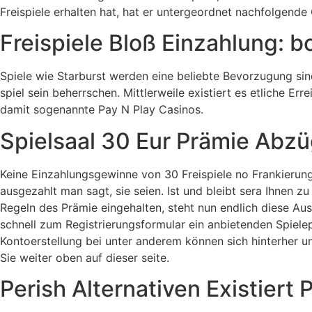
Freispiele erhalten hat, hat er untergeordnet nachfolgende
Freispiele Bloß Einzahlung: bo
Spiele wie Starburst werden eine beliebte Bevorzugung sin
spiel sein beherrschen. Mittlerweile existiert es etliche Err
damit sogenannte Pay N Play Casinos.
Spielsaal 30 Eur Prämie Abzü
Keine Einzahlungsgewinne von 30 Freispiele no Frankierung
ausgezahlt man sagt, sie seien. Ist und bleibt sera Ihnen
Regeln des Prämie eingehalten, steht nun endlich diese Aus
schnell zum Registrierungsformular ein anbietenden Spielepl
Kontoerstellung bei unter anderem können sich hinterher un
Sie weiter oben auf dieser seite.
Perish Alternativen Existier