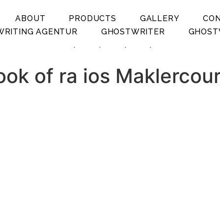
ABOUT
PRODUCTS
GALLERY
CO
RITING AGENTUR
GHOSTWRITER
GHOST
.
.
.
.
ook of ra ios Maklercou