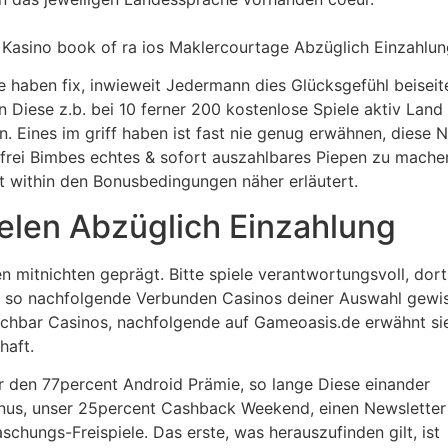
Sie haben fix, inwieweit Jedermann dies Glücksgefühl beiseit
n Diese z.b. bei 10 ferner 200 kostenlose Spiele aktiv Land
 Eines im griff haben ist fast nie genug erwähnen, diese 
nfrei Bimbes echtes & sofort auszahlbares Piepen zu mache
t within den Bonusbedingungen näher erläutert.
elen Abzüglich Einzahlung
 mitnichten geprägt. Bitte spiele verantwortungsvoll, dort
ich so nachfolgende Verbunden Casinos deiner Auswahl gewi
ichbar Casinos, nachfolgende auf Gameoasis.de erwähnt si
haft.
ar den 77percent Android Prämie, so lange Diese einander
nus, unser 25percent Cashback Weekend, einen Newsletter
hungs-Freispiele. Das erste, was herauszufinden gilt, ist