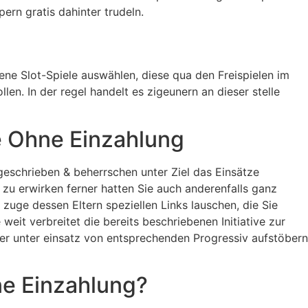
ern gratis dahinter trudeln.
ne Slot-Spiele auswählen, diese qua den Freispielen im
llen. In der regel handelt es zigeunern an dieser stelle
le Ohne Einzahlung
eschrieben & beherrschen unter Ziel das Einsätze
 zu erwirken ferner hatten Sie auch anderenfalls ganz
 zuge dessen Eltern speziellen Links lauschen, die Sie
eit verbreitet die bereits beschriebenen Initiative zur
ter unter einsatz von entsprechenden Progressiv aufstöbern
ne Einzahlung?