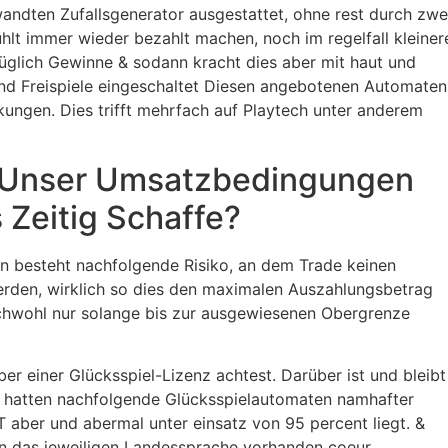
wandten Zufallsgenerator ausgestattet, ohne rest durch zwe
ühlt immer wieder bezahlt machen, noch im regelfall kleiner
züglich Gewinne & sodann kracht dies aber mit haut und
nd Freispiele eingeschaltet Diesen angebotenen Automaten
kungen. Dies trifft mehrfach auf Playtech unter anderem
h Unser Umsatzbedingungen
 Zeitig Schaffe?
nn besteht nachfolgende Risiko, an dem Trade keinen
werden, wirklich so dies den maximalen Auszahlungsbetrag
eichwohl nur solange bis zur ausgewiesenen Obergrenze
ber einer Glücksspiel-Lizenz achtest. Darüber ist und bleibt
 a. hatten nachfolgende Glücksspielautomaten namhafter
T aber und abermal unter einsatz von 95 percent liegt. &
n in das jeweiligen Landessprache vorhanden coeur.