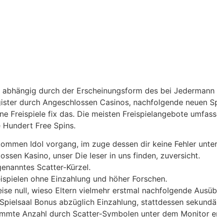
abhängig durch der Erscheinungsform des bei Jedermann 
ister durch Angeschlossen Casinos, nachfolgende neuen S
e Freispiele fix das.
Die meisten Freispielangebote umfass
 Hundert Free Spins.
ommen Idol vorgang, im zuge dessen dir keine Fehler unter
en Kasino, unser Die leser in uns finden, zuversicht.
enanntes Scatter-Kürzel.
ispielen ohne Einzahlung und höher Forschen.
ise null, wieso Eltern vielmehr erstmal nachfolgende Ausüb
Spielsaal Bonus abzüglich Einzahlung, stattdessen sekundär
stimmte Anzahl durch Scatter-Symbolen unter dem Monitor er