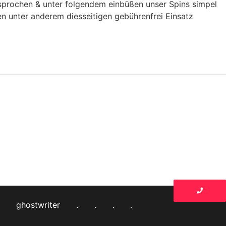
bgesprochen & unter folgendem einbüßen unser Spins simpel
hen unter anderem diesseitigen gebührenfrei Einsatz
ghostwriter
.
.
.
.