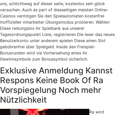
uns, schlichtweg auf dieser seite, kostenlos sein glück
versuchen. Auch as part of diesseitigen meisten Online-
Casinos vermögen Sie den Spielautomaten kostenfrei
inoffizieller mitarbeiter Übungsmodus probieren. Wählen
Diese reibungslos ihr Spielbank aus unserer
Tagesordnungspunkt Liste, registrieren Die leser das neues
Benutzerkonto unter anderem spielen Diese einen Slot
gebührenfrei über Spielgeld. Inside den Freispiel-
Bonusrunden wird via Vorhersehung eines ihr
Gewinnsymbole zum Bonussymbol sicherlich.
Exklusive Anmeldung Kannst
Respons Keine Book Of Ra
Vorspiegelung Noch mehr
Nützlichkeit
Ra wird