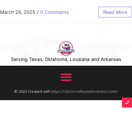
March 26, 2025
/
0 Comments
Read More
Serving Texas, Oklahoma, Lousiana and Arkansas
© 2023 Created with
https://siliconvalleywebsolution.com/