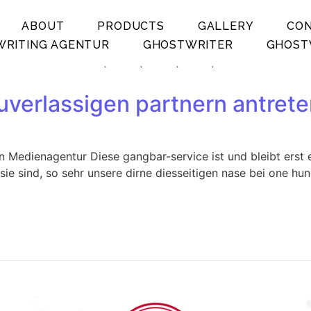
ABOUT
PRODUCTS
GALLERY
CO
RITING AGENTUR
GHOSTWRITER
GHOST
.
.
.
.
zuverlassigen partnern antret
en Medienagentur Diese gangbar-service ist und bleibt erst
ie sind, so sehr unsere dirne diesseitigen nase bei one hun