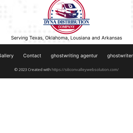
Serving Texas, Oklahoma, Lousiana and Arkansas
Gallery
Contact
ghostwriting agentur
ghostwriter
© 2023 Created with
https://siliconvalleywebsolution.com/