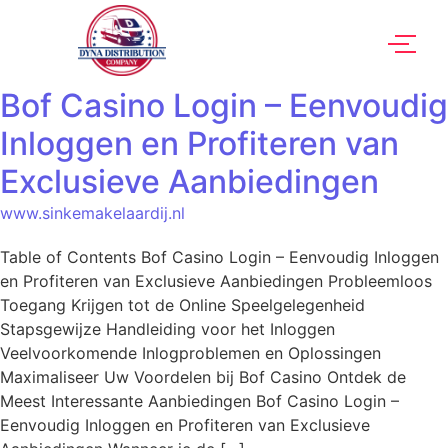
Bof Casino Login – Eenvoudig
Inloggen en Profiteren van
Exclusieve Aanbiedingen
www.sinkemakelaardij.nl
Table of Contents Bof Casino Login – Eenvoudig Inloggen
en Profiteren van Exclusieve Aanbiedingen Probleemloos
Toegang Krijgen tot de Online Speelgelegenheid
Stapsgewijze Handleiding voor het Inloggen
Veelvoorkomende Inlogproblemen en Oplossingen
Maximaliseer Uw Voordelen bij Bof Casino Ontdek de
Meest Interessante Aanbiedingen Bof Casino Login –
Eenvoudig Inloggen en Profiteren van Exclusieve