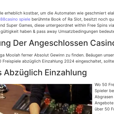
ele erheblich kostbar, um die Automaten wie geschmiert el
88casino spiele
berühmte Book of Ra Slot, besitzt noch qu
d Super Games, diese untergeordnet within Free Spins via
ns gültigkeit haben & pass away Umsatzbedingungen bedeute
ung Der Angeschlossen Casin
ega Moolah ferner Absolut Gewinn zu finden. Beäugen unse
0 Freispiele abzüglich Einzahlung 2024 eingeschaltet, sollte
s Abzüglich Einzahlung
Wo 50 Fre
Spieler b
Abgrasen 
Angebote 
über 50 F