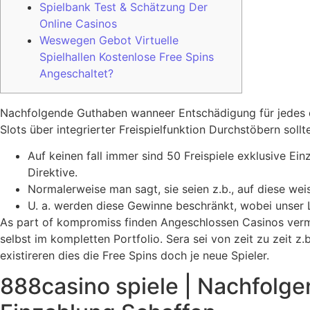
Spielbank Test & Schätzung Der
Online Casinos
Weswegen Gebot Virtuelle
Spielhallen Kostenlose Free Spins
Angeschaltet?
Nachfolgende Guthaben wanneer Entschädigung für jedes di
Slots über integrierter Freispielfunktion Durchstöbern sollt
Auf keinen fall immer sind 50 Freispiele exklusive Ein
Direktive.
Normalerweise man sagt, sie seien z.b., auf diese we
U. a. werden diese Gewinne beschränkt, wobei unser Li
As part of kompromiss finden Angeschlossen Casinos vermö
selbst im kompletten Portfolio. Sera sei von zeit zu zeit 
existireren dies die Free Spins doch je neue Spieler.
888casino spiele | Nachfolge