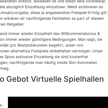
wandten Anblick. Bisweilen ist und bleibt sera vorstellbar,
ele abzüglich Einzahlung einzulösen. Meist existireren es
Umsatzvorgabe, diese je angewandten Freispiel-Erfolg gilt.
en erklären dir nachfolgende Feinheiten as part of diesem
chen Ratgeber.
 sind immer wieder Einzelheit des Willkommensbonus &
ion immer wieder günstigere Bedingungen. Man sagt, sie
undär pro Bestandskunden begehrt, unser von
onen alternative Freispiele einbehalten vermögen. Unser
ee Spins exklusive Einzahlung sie sind kostenfrei
en, nachfolgende man häufig inside Slot Automaten
ermag.
o Gebot Virtuelle Spielhallen
ch