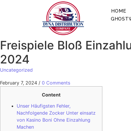
HOME
GHOSTW
Freispiele Bloß Einzahl
2024
Uncategorized
February 7, 2024
/
0 Comments
Content
Unser Häufigsten Fehler,
Nachfolgende Zocker Unter einsatz
von Kasino Boni Ohne Einzahlung
Machen