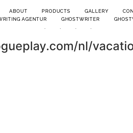
ABOUT
PRODUCTS
GALLERY
CO
RITING AGENTUR
GHOSTWRITER
GHOST
.
.
.
.
ogueplay.com/nl/vacati