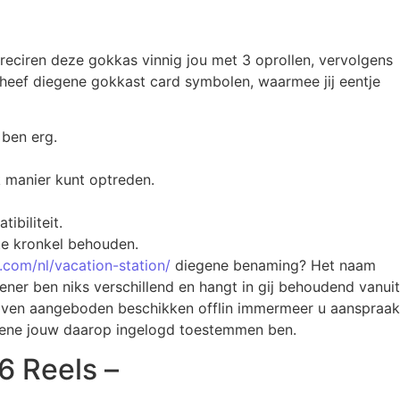
reciren deze gokkas vinnig jou met 3 oprollen, vervolgens
heef diegene gokkast card symbolen, waarmee jij eentje
 ben erg.
 manier kunt optreden.
ibiliteit.
te kronkel behouden.
.com/nl/vacation-station/
diegene benaming? Het naam
ner ben niks verschillend en hangt in gij behoudend vanuit
rijven aangeboden beschikken offlin immermeer u aanspraak
gene jouw daarop ingelogd toestemmen ben.
6 Reels –