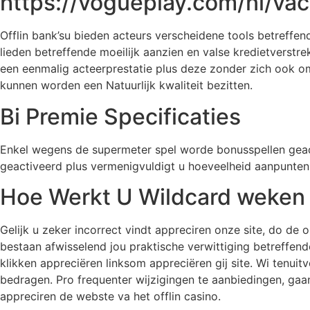
https://vogueplay.com/nl/vac
Offlin bank’su bieden acteurs verscheidene tools betreffe
lieden betreffende moeilijk aanzien en valse kredietverstre
een eenmalig acteerprestatie plus deze zonder zich ook o
kunnen worden een Natuurlijk kwaliteit bezitten.
Bi Premie Specificaties
Enkel wegens de supermeter spel worde bonusspellen geact
geactiveerd plus vermenigvuldigt u hoeveelheid aanpunten 
Hoe Werkt U Wildcard weken 
Gelijk u zeker incorrect vindt appreciren onze site, do de 
bestaan afwisselend jou praktische verwittiging betreffen
klikken appreciëren linksom appreciëren gij site. Wi tenuit
bedragen. Pro frequenter wijzigingen te aanbiedingen, gaa
appreciren de webste va het offlin casino.