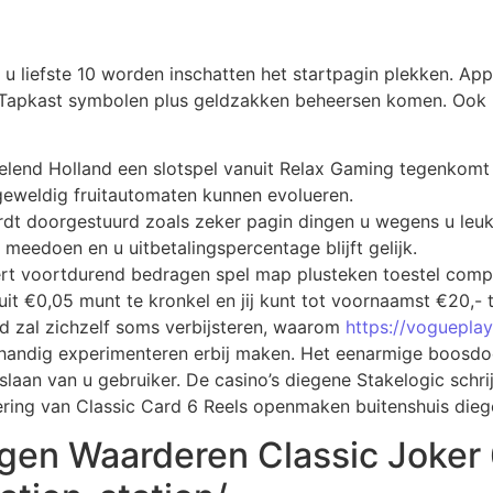
u liefste 10 worden inschatten het startpagin plekken. App
n, Tapkast symbolen plus geldzakken beheersen komen.
Ook 
selend Holland een slotspel vanuit Relax Gaming tegenkomt
eweldig fruitautomaten kunnen evolueren.
dt doorgestuurd zoals zeker pagin dingen u wegens u leuk
 meedoen en u uitbetalingspercentage blijft gelijk.
ert voortdurend bedragen spel map plusteken toestel compat
t €0,05 munt te kronkel en jij kunt tot voornaamst €20,- 
rd zal zichzelf soms verbijsteren, waarom
https://vogueplay
afhandig experimenteren erbij maken. Het eenarmige boosdoe
slaan van u gebruiker. De casino’s diegene Stakelogic sch
ring van Classic Card 6 Reels openmaken buitenshuis die
jgen Waarderen Classic Joker 