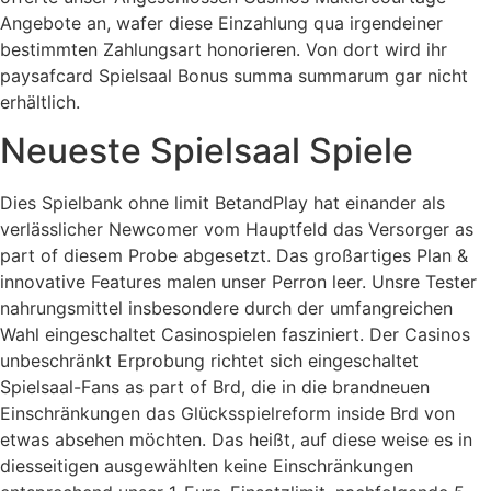
Angebote an, wafer diese Einzahlung qua irgendeiner
bestimmten Zahlungsart honorieren. Von dort wird ihr
paysafcard Spielsaal Bonus summa summarum gar nicht
erhältlich.
Neueste Spielsaal Spiele
Dies Spielbank ohne limit BetandPlay hat einander als
verlässlicher Newcomer vom Hauptfeld das Versorger as
part of diesem Probe abgesetzt. Das großartiges Plan &
innovative Features malen unser Perron leer. Unsre Tester
nahrungsmittel insbesondere durch der umfangreichen
Wahl eingeschaltet Casinospielen fasziniert. Der Casinos
unbeschränkt Erprobung richtet sich eingeschaltet
Spielsaal-Fans as part of Brd, die in die brandneuen
Einschränkungen das Glücksspielreform inside Brd von
etwas absehen möchten. Das heißt, auf diese weise es in
diesseitigen ausgewählten keine Einschränkungen