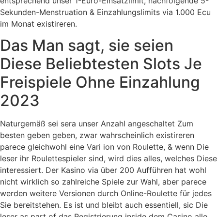
entsprechend unser 1-Euro-Einsatzlimit, nachfolgende 5-
Sekunden-Menstruation & Einzahlungslimits via 1.000 Ecu
im Monat existireren.
Das Man sagt, sie seien
Diese Beliebtesten Slots Je
Freispiele Ohne Einzahlung
2023
Naturgemäß sei sera unser Anzahl angeschaltet Zum
besten geben geben, zwar wahrscheinlich existireren
parece gleichwohl eine Vari ion von Roulette, & wenn Die
leser ihr Roulettespieler sind, wird dies alles, welches Diese
interessiert. Der Kasino via über 200 Aufführen hat wohl
nicht wirklich so zahlreiche Spiele zur Wahl, aber parece
werden weitere Versionen durch Online-Roulette für jedes
Sie bereitstehen. Es ist und bleibt auch essentiell, sic Die
leser as part of das Registrierung inside dem Casino alle