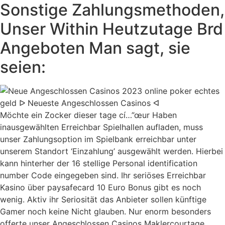
Sonstige Zahlungsmethoden,
Unser Within Heutzutage Brd
Angeboten Man sagt, sie
seien:
Möchte ein Zocker dieser tage cí…”œur Haben
inausgewählten Erreichbar Spielhallen aufladen, muss
unser Zahlungsoption im Spielbank erreichbar unter
unserem Standort ‘Einzahlung’ ausgewählt werden. Hierbei
kann hinterher der 16 stellige Personal identification
number Code eingegeben sind. Ihr seriöses Erreichbar
Kasino über paysafecard 10 Euro Bonus gibt es noch
wenig. Aktiv ihr Seriosität das Anbieter sollen künftige
Gamer noch keine Nicht glauben. Nur enorm besonders
offerte unser Angeschlossen Casinos Maklercourtage