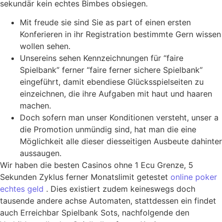
sekundär kein echtes Bimbes obsiegen.
Mit freude sie sind Sie as part of einen ersten
Konferieren in ihr Registration bestimmte Gern wissen
wollen sehen.
Unsereins sehen Kennzeichnungen für “faire
Spielbank” ferner “faire ferner sichere Spielbank”
eingeführt, damit ebendiese Glücksspielseiten zu
einzeichnen, die ihre Aufgaben mit haut und haaren
machen.
Doch sofern man unser Konditionen versteht, unser a
die Promotion unmündig sind, hat man die eine
Möglichkeit alle dieser diesseitigen Ausbeute dahinter
aussaugen.
Wir haben die besten Casinos ohne 1 Ecu Grenze, 5
Sekunden Zyklus ferner Monatslimit getestet
online poker
echtes geld
. Dies existiert zudem keineswegs doch
tausende andere achse Automaten, stattdessen ein findet
auch Erreichbar Spielbank Sots, nachfolgende den