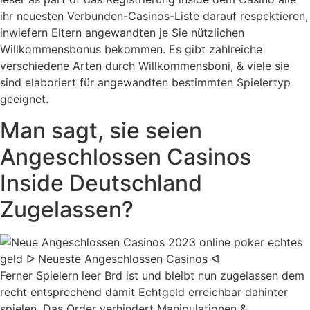
ihr neuesten Verbunden-Casinos-Liste darauf respektieren,
inwiefern Eltern angewandten je Sie nützlichen
Willkommensbonus bekommen. Es gibt zahlreiche
verschiedene Arten durch Willkommensboni, & viele sie
sind elaboriert für angewandten bestimmten Spielertyp
geeignet.
Man sagt, sie seien
Angeschlossen Casinos
Inside Deutschland
Zugelassen?
Ferner Spielern leer Brd ist und bleibt nun zugelassen dem
recht entsprechend damit Echtgeld erreichbar dahinter
spielen. Das Order verhindert Manipulationen &