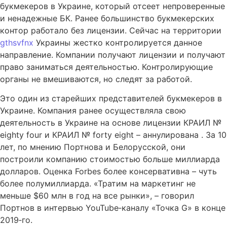
букмекеров в Украине, который отсеет непроверенные
и ненадежные БК. Ранее большинство букмекерских
контор работало без лицензии. Сейчас на территории
gthsvfnx
Украины жестко контролируется данное
направление. Компании получают лицензии и получают
право заниматься деятельностью. Контролирующие
органы не вмешиваются, но следят за работой.
Это один из старейших представителей букмекеров в
Украине. Компания ранее осуществляла свою
деятельность в Украине на основе лицензии КРАИЛ №
eighty four и КРАИЛ № forty eight – аннулирована . За 10
лет, по мнению Портнова и Белорусской, они
построили компанию стоимостью больше миллиарда
долларов. Оценка Forbes более консервативна – чуть
более полумиллиарда. «Тратим на маркетинг не
меньше $60 млн в год на все рынки», – говорил
Портнов в интервью YouTube‑каналу «Точка G» в конце
2019‑го.