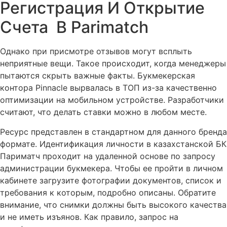
Регистрация И Открытие
Счета В Parimatch
Однако при присмотре отзывов могут всплыть
неприятные вещи. Такое происходит, когда менеджеры
пытаются скрыть важные факты. Букмекерская
контора Pinnacle вырвалась в ТОП из-за качественно
оптимизации на мобильном устройстве. Разработчики
считают, что делать ставки можно в любом месте.
Ресурс представлен в стандартном для данного бренда
формате. Идентификация личности в казахстанской БК
Париматч проходит на удаленной основе по запросу
администрации букмекера. Чтобы ее пройти в личном
кабинете загрузите фотографии документов, список и
требования к которым, подробно описаны. Обратите
внимание, что снимки должны быть высокого качества
и не иметь изъянов. Как правило, запрос на