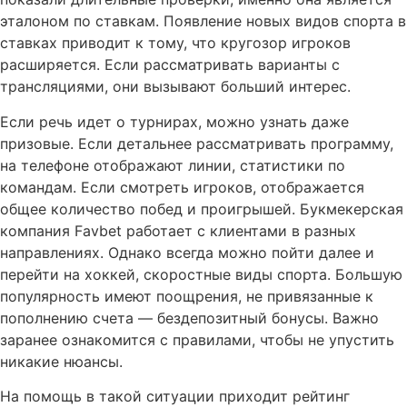
эталоном по ставкам. Появление новых видов спорта в
ставках приводит к тому, что кругозор игроков
расширяется. Если рассматривать варианты с
трансляциями, они вызывают больший интерес.
Если речь идет о турнирах, можно узнать даже
призовые. Если детальнее рассматривать программу,
на телефоне отображают линии, статистики по
командам. Если смотреть игроков, отображается
общее количество побед и проигрышей. Букмекерская
компания Favbet работает с клиентами в разных
направлениях. Однако всегда можно пойти далее и
перейти на хоккей, скоростные виды спорта. Большую
популярность имеют поощрения, не привязанные к
пополнению счета — бездепозитный бонусы. Важно
заранее ознакомится с правилами, чтобы не упустить
никакие нюансы.
На помощь в такой ситуации приходит рейтинг