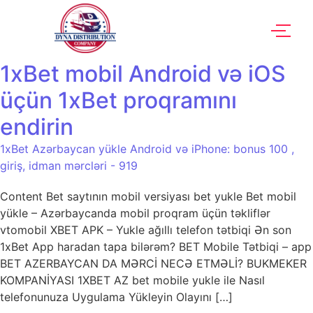
1xBet mobil Android və iOS
üçün 1xBet proqramını
endirin
1xBet Azərbaycan yükle Android və iPhone: bonus 100 ,
giriş, idman mərcləri - 919
Content Bet saytının mobil versiyası bet yukle Bet mobil
yükle – Azərbaycanda mobil proqram üçün təkliflər
vtomobil XBET APK – Yukle ağıllı telefon tətbiqi Ən son
1xBet App haradan tapa bilərəm? BET Mobile Tətbiqi – app
BET AZERBAYCAN DA MƏRCİ NECƏ ETMƏLİ? BUKMEKER
KOMPANİYASI 1XBET AZ bet mobile yukle ile Nasıl
telefonunuza Uygulama Yükleyin Olayını […]