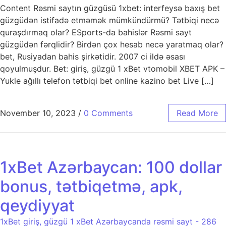
Content Rəsmi saytın güzgüsü 1xbet: interfeysə baxış bet
güzgüdən istifadə etməmək mümkündürmü? Tətbiqi necə
quraşdırmaq olar? ESports-da bahislər Rəsmi sayt
güzgüdən fərqlidir? Birdən çox hesab necə yaratmaq olar?
bet, Rusiyadan bahis şirkətidir. 2007 ci ildə əsası
qoyulmuşdur. Bet: giriş, güzgü 1 xBet vtomobil XBET APK –
Yukle ağıllı telefon tətbiqi bet online kazino bet Live […]
November 10, 2023
/
0 Comments
Read More
1xBet Azərbaycan: 100 dollar
bonus, tətbiqetmə, apk,
qeydiyyat
1xBet giriş, güzgü 1 xBet Azərbaycanda rəsmi sayt - 286