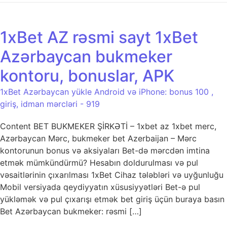
1xBet AZ rəsmi sayt 1xBet
Azərbaycan bukmeker
kontoru, bonuslar, APK
1xBet Azərbaycan yükle Android və iPhone: bonus 100 ,
giriş, idman mərcləri - 919
Content BET BUKMEKER ŞİRKƏTİ – 1xbet az 1xbet merc,
Azərbaycan Mərc, bukmeker bet Azerbaijan – Mərc
kontorunun bonus və aksiyaları Bet-də mərcdən imtina
etmək mümkündürmü? Hesabın doldurulması və pul
vəsaitlərinin çıxarılması 1xBet Cihaz tələbləri və uyğunluğu
Mobil versiyada qeydiyyatın xüsusiyyətləri Bet-ə pul
yükləmək və pul çıxarışı etmək bet giriş üçün buraya basın
Bet Azərbaycan bukmeker: rəsmi […]