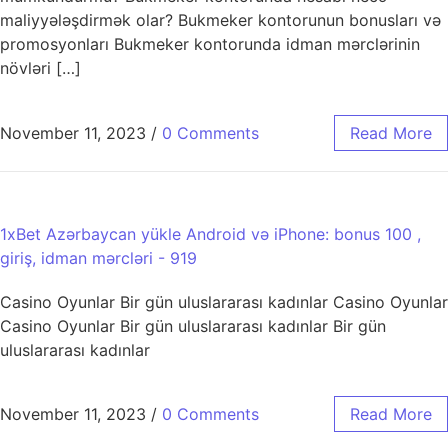
maliyyələşdirmək olar? Bukmeker kontorunun bonusları və
promosyonları Bukmeker kontorunda idman mərclərinin
növləri […]
November 11, 2023
/
0 Comments
Read More
1xBet Azərbaycan yükle Android və iPhone: bonus 100 ,
giriş, idman mərcləri - 919
Casino Oyunlar Bir gün uluslararası kadınlar Casino Oyunlar
Casino Oyunlar Bir gün uluslararası kadınlar Bir gün
uluslararası kadınlar
November 11, 2023
/
0 Comments
Read More