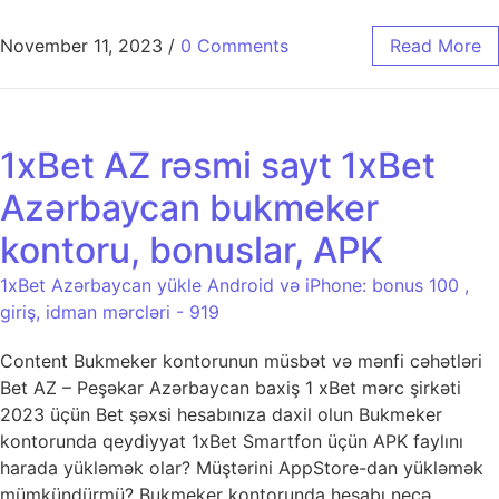
November 11, 2023
/
0 Comments
Read More
1xBet AZ rəsmi sayt 1xBet
Azərbaycan bukmeker
kontoru, bonuslar, APK
1xBet Azərbaycan yükle Android və iPhone: bonus 100 ,
giriş, idman mərcləri - 919
Content Bukmeker kontorunun müsbət və mənfi cəhətləri
Bet AZ – Peşəkar Azərbaycan baxiş 1 xBet mərc şirkəti
2023 üçün Bet şəxsi hesabınıza daxil olun Bukmeker
kontorunda qeydiyyat 1xBet Smartfon üçün APK faylını
harada yükləmək olar? Müştərini AppStore-dan yükləmək
mümkündürmü? Bukmeker kontorunda hesabı necə