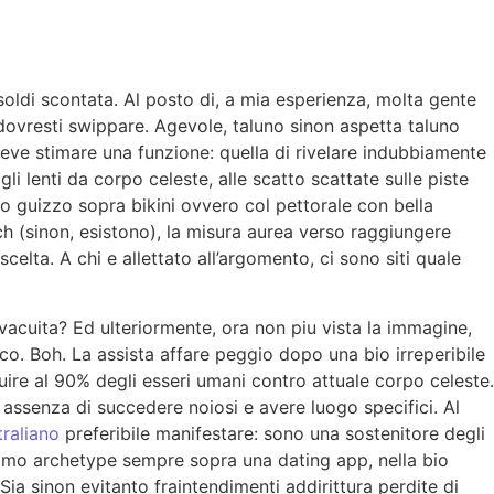
 soldi scontata. Al posto di, a mia esperienza, molta gente
dovresti swippare. Agevole, taluno sinon aspetta taluno
deve stimare una funzione: quella di rivelare indubbiamente
gli lenti da corpo celeste, alle scatto scattate sulle piste
lo guizzo sopra bikini ovvero col pettorale con bella
h (sinon, esistono), la misura aurea verso raggiungere
elta. A chi e allettato all’argomento, ci sono siti quale
 vacuita? Ed ulteriormente, ora non piu vista la immagine,
nco. Boh. La assista affare peggio dopo una bio irreperibile
buire al 90% degli esseri umani contro attuale corpo celeste.
n assenza di succedere noiosi e avere luogo specifici. Al
raliano
preferibile manifestare: sono una sostenitore degli
siamo archetype sempre sopra una dating app, nella bio
a sinon evitanto fraintendimenti addirittura perdite di