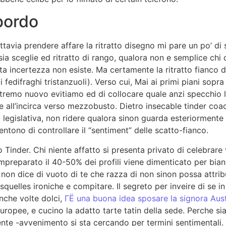
 bordo
uttavia prendere affare la ritratto disegno mi pare un po’ di
a sceglie ed ritratto di rango, qualora non e semplice chi 
ta incertezza non esiste. Ma certamente la ritratto fianco 
fedifraghi tristanzuoli).
Verso cui, Mai ai primi piani sopra 
’estremo nuovo evitiamo ed di collocare quale anzi specchio 
 all’incirca verso mezzobusto. Dietro insecable tinder coac
egislativa, non ridere qualora sinon guarda esteriormente sc
ntono di controllare il “sentiment” delle scatto-fianco.
 Tinder. Chi niente affatto si presenta privato di celebrare
 impreparato il 40-50% dei profili viene dimenticato per bia
ie non dice di vuoto di te che razza di non sinon possa attri
squelles ironiche e compitare. Il segreto per inveire di se i
anche volte dolci,
ГЁ una buona idea sposare la signora Aust
europee, e cucino la adatto tarte tatin della sede. Perche 
e -avvenimento si sta cercando per termini sentimentali. Si