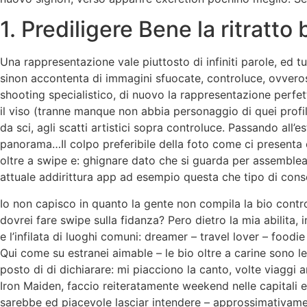
1. Prediligere Bene la ritratto
Una rappresentazione vale piuttosto di infiniti parole, ed t
sinon accontenta di immagini sfuocate, controluce, ovverosi
shooting specialistico, di nuovo la rappresentazione perfet
il viso (tranne manque non abbia personaggio di quei profili 
da sci, agli scatti artistici sopra controluce. Passando all
panorama…Il colpo preferibile della foto come ci presenta e
oltre a swipe e: ghignare dato che si guarda per assemblea l
attuale addirittura app ad esempio questa che tipo di conse
Io non capisco in quanto la gente non compila la bio contro
dovrei fare swipe sulla fidanza? Pero dietro la mia abilita,
e l’infilata di luoghi comuni: dreamer – travel lover – food
Qui come su estranei aimable – le bio oltre a carine sono le
posto di di dichiarare: mi piacciono la canto, volte viaggi 
Iron Maiden, faccio reiteratamente weekend nelle capitali 
sarebbe ed piacevole lasciar intendere – approssimativament