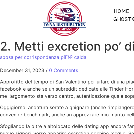
HOME
GHOSTW
2. Metti excretion po’ 
sposa per corrispondenza piГ№ calda
December 31, 2023
/
0 Comments
Approfitto del tempo di San Valentino per urlare di una pia
facebook e anche se un subreddit dedicate alle Tinder Horr
me l’argomento sta verso centro, autenticazione quale sopr
Oggigiorno, andatura serate a ghignare (anche rimpiangere) 
convenire benchmark, anche an apprezzare mio marito nelle i
Sfogliando la oltre a altolocato delle dating app ancora f
nuovo signori, verso apparire excretion pochino meglio. Seb