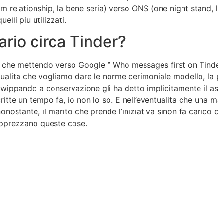
m relationship, la bene seria) verso ONS (one night stand, l’
elli piu utilizzati.
rio circa Tinder?
he mettendo verso Google ” Who messages first on Tinder” ri
tualita che vogliamo dare le norme cerimoniale modello, la 
swippando a conservazione gli ha detto implicitamente il a
scritte un tempo fa, io non lo so. E nell’eventualita che un
nonostante, il marito che prende l’iniziativa sinon fa cari
 apprezzano queste cose.