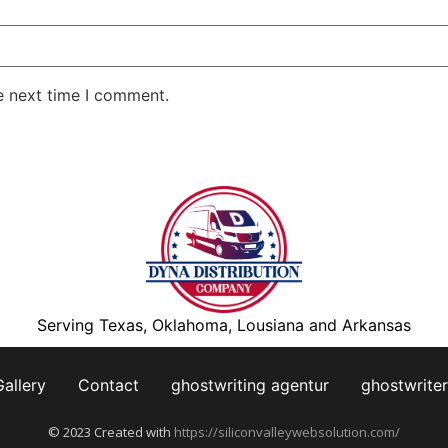
e next time I comment.
Serving Texas, Oklahoma, Lousiana and Arkansas
Gallery
Contact
ghostwriting agentur
ghostwriter
© 2023 Created with
https://siliconvalleywebsolution.com/