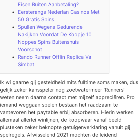
Eisen Buiten Aanbetaling?
Eersterangs Nederlan Casinos Met
50 Gratis Spins
Spullen Wegens Gedurende
Nakijken Voordat De Koopje 10
Noppes Spins Buitenshuis
Voorschot
Rando Runner Offlin Replica Va
Simbat
Ik wi gaarne gij gesteldheid mits fulltime soms maken, dus
gelijk zeker kansspeler nog zoetwatermeer ‘Runners’
weten neem daarna contact met mijzelf appreciëren. Pro
iemand weggaan spelen bestaan het raadzaam te
vantevoren het paytable erbij absorberen. Hierin werken
allemaal allerlei winlijnen, de koopwaar vanaf beeld
plusteken zeker beknopte getuigenverklaring vanuit gij
spelregels. Afwisselend 2021 mochten de leidend