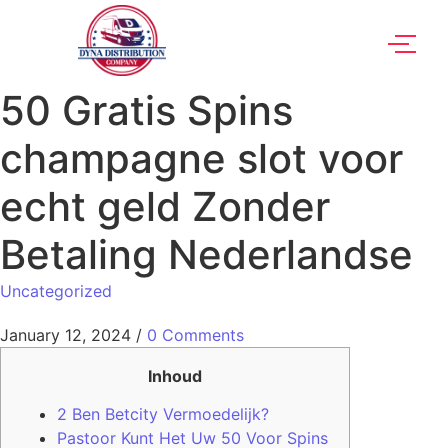
50 Gratis Spins
champagne slot voor
echt geld Zonder
Betaling Nederlandse
Uncategorized
January 12, 2024
/
0 Comments
Inhoud
2 Ben Betcity Vermoedelijk?
Pastoor Kunt Het Uw 50 Voor Spins