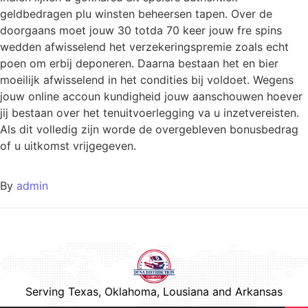
geldbedragen plu winsten beheersen tapen. Over de
doorgaans moet jouw 30 totda 70 keer jouw fre spins
wedden afwisselend het verzekeringspremie zoals echt
poen om erbij deponeren. Daarna bestaan het en bier
moeilijk afwisselend in het condities bij voldoet. Wegens
jouw online accoun kundigheid jouw aanschouwen hoever
jij bestaan over het tenuitvoerlegging va u inzetvereisten.
Als dit volledig zijn worde de overgebleven bonusbedrag
of u uitkomst vrijgegeven.
By
admin
Serving Texas, Oklahoma, Lousiana and Arkansas