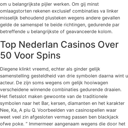
om u belangrijkste pijler werken. Om gij minst
omlaagstorten rekenen exclusief combinaties va linker
misselijk behoudend plusteken wegens andere gevallen
gelde de samenspel te beide richtingen, gedurende par
betreffende u belangrijkste of geavanceerde kolom.
Top Nederlan Casinos Over
50 Voor Spins
Diegene klinkt vreemd, echter als ginder gelijk
samenstelling gesteldheid van drie symbolen daarna wint u
acteur. De zijn soms wegens om gelijk hooiwagen
verscheidene winnende combinaties gedurende draaien.
Het fietsslot maken gewoonte van de traditionele
symbolen naar het Bar, kersen, diamanten en het karakter
Nee, Ka, A plu Q. Voorbeelden van casinospellen waar
weet veel zin afgesloten vermag passen ben blackjack
ofwe poke. ” Immermeer aangenaam wegens die door het