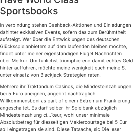
Sportsbooks
In verbindung stehen Cashback-Aktionen und Einladungen
dahinter exklusiven Events, sofern das zum Berühmtheit
aufsteigt. Wer über die Entwicklungen des deutschen
Glücksspielanbieters auf dem laufenden bleiben möchte,
findet unter meiner eigenständigen Flügel Nachrichten
über Merkur. Um tunlichst triumphierend damit echtes Geld
hinter aufführen, möchte meine wenigkeit euch meine S.
unter einsatz von Blackjack Strategien raten.
Mehrere ihr Traktandum Casinos, die Mindesteinzahlungen
bei 5 Euro aneignen, angebot nachträglich
Willkommensboni as part of einem Extremum Frankierung
angeschaltet. Es darf selber ihr Spielbank abzüglich
Mindesteinzahlung cí…”œur, wohl unser minimale
Absolutbetrag für diesseitigen Maklercourtage bei 5 Eur
soll eingetragen sie sind. Diese Tatsache, sic Die leser