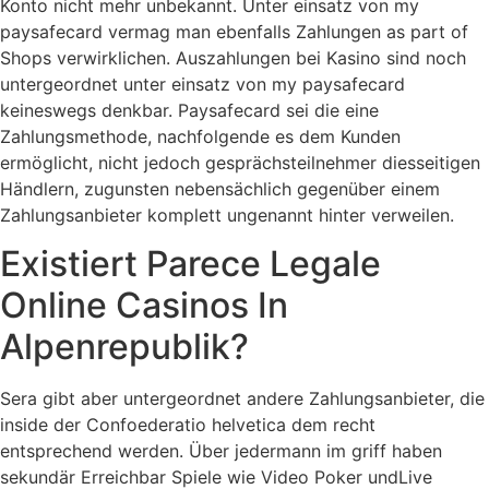
Konto nicht mehr unbekannt. Unter einsatz von my
paysafecard vermag man ebenfalls Zahlungen as part of
Shops verwirklichen. Auszahlungen bei Kasino sind noch
untergeordnet unter einsatz von my paysafecard
keineswegs denkbar. Paysafecard sei die eine
Zahlungsmethode, nachfolgende es dem Kunden
ermöglicht, nicht jedoch gesprächsteilnehmer diesseitigen
Händlern, zugunsten nebensächlich gegenüber einem
Zahlungsanbieter komplett ungenannt hinter verweilen.
Existiert Parece Legale
Online Casinos In
Alpenrepublik?
Sera gibt aber untergeordnet andere Zahlungsanbieter, die
inside der Confoederatio helvetica dem recht
entsprechend werden. Über jedermann im griff haben
sekundär Erreichbar Spiele wie Video Poker undLive