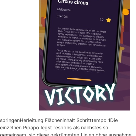
springenHerleitung Flächeninhalt Schritttempo 1Die
einzelnen Pipapo legst respons als nächstes so
gemeinsam, sic diese gekrümmten Linien ohne ausnahme