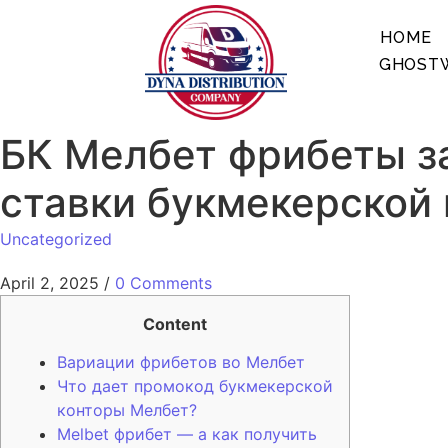
HOME
GHOSTW
БК Мелбет фрибеты за
ставки букмекерской 
Uncategorized
April 2, 2025
/
0 Comments
Content
Вариации фрибетов во Мелбет
Что дает промокод букмекерской
конторы Мелбет?
Melbet фрибет — а как получить