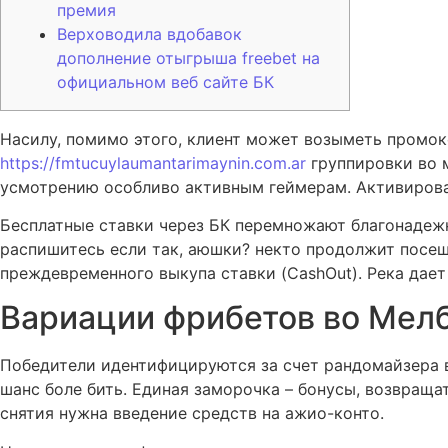
премия
Верховодила вдобавок
дополнение отыгрыша freebet на
официальном веб сайте БК
Насилу, помимо этого, клиент может возыметь промок
https://fmtucuylaumantarimaynin.com.ar
группировки во м
усмотрению особливо активным геймерам.
Активирова
Бесплатные ставки через БК перемножают благонадеж
распишитесь если так, аюшки? некто продолжит посеща
преждевременного выкупа ставки (CashOut). Река дае
Вариации фрибетов во Мел
Победители идентифицируются за счет рандомайзера 
шанс боле бить. Единая заморочка – бонусы, возвращ
снятия нужна введение средств на ажио-конто.