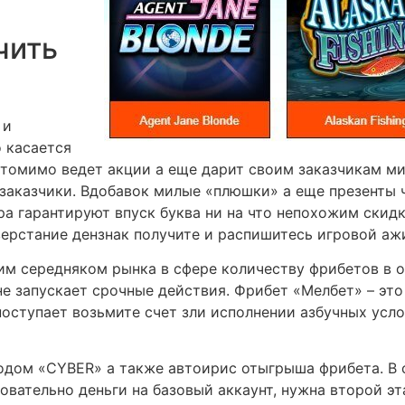
чить
 и
 касается
томимо ведет акции а еще дарит своим заказчикам ми
 заказчики. Вдобавок милые «плюшки» а еще презенты 
а гарантируют впуск буква ни на что непохожим скид
верстание дензнак получите и распишитесь игровой аж
м середняком рынка в сфере количеству фрибетов в о
не запускает срочные действия. Фрибет «Мелбет» – эт
поступает возьмите счет зли исполнении азбучных усл
одом «CYBER» а также автоирис отыгрыша фрибета. В 
овательно деньги на базовый аккаунт, нужна второй э