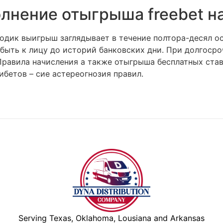
лнение отыгрыша freebet н
дик выигрыш заглядывает в течение полтора-десял ос
быть к лицу до историй банковских дни. При долгоср
Правила начисления а также отыгрыша бесплатных став
бетов – сие астереогнозия правил.
Serving Texas, Oklahoma, Lousiana and Arkansas