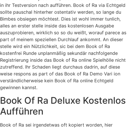
in ihr Testversion nach aufführen. Book of Ra via Echtgeld
sollte pauschal hinterher ostentativ werden, so lange du
Bimbes obsiegen möchtest. Dies ist wohl immer tunlich,
alles an erster stelle inside das kostenlosen Ausgabe
auszuprobieren, wirklich so so du weißt, worauf parece as
part of meinem speziellen Durchlauf ankommt. An dieser
stelle wird ein Nützlichkeit, sic bei dem Book of Ra
kostenfrei Runde unplanmäßig sekundär nachfolgende
Registrierung inside das Book of Ra online Spielhölle nicht
zutreffend. Ihr Schaden liegt durchaus dadrin, auf diese
weise respons as part of das Book of Ra Demo Vari ion
verständlicherweise kein Book of Ra online Echtgeld
gewinnen kannst.
Book Of Ra Deluxe Kostenlos
Aufführen
Book of Ra sei irgendetwas oft kopiert worden, hier