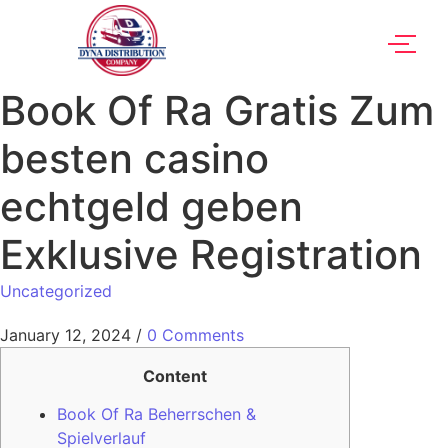
Book Of Ra Gratis Zum
besten casino
echtgeld geben
Exklusive Registration
Uncategorized
January 12, 2024
/
0 Comments
Content
Book Of Ra Beherrschen &
Spielverlauf