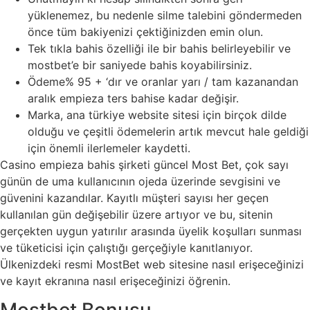
yüklenemez, bu nedenle silme talebini göndermeden
önce tüm bakiyenizi çektiğinizden emin olun.
Tek tıkla bahis özelliği ile bir bahis belirleyebilir ve
mostbet’e bir saniyede bahis koyabilirsiniz.
Ödeme% 95 + ‘dır ve oranlar yarı / tam kazanandan
aralık empieza ters bahise kadar değişir.
Marka, ana türkiye website sitesi için birçok dilde
olduğu ve çeşitli ödemelerin artık mevcut hale geldiği
için önemli ilerlemeler kaydetti.
Casino empieza bahis şirketi güncel Most Bet, çok sayı
günün de uma kullanıcının ojeda üzerinde sevgisini ve
güvenini kazandılar. Kayıtlı müşteri sayısı her geçen
kullanılan gün değişebilir üzere artıyor ve bu, sitenin
gerçekten uygun yatırılır arasında üyelik koşulları sunması
ve tüketicisi için çalıştığı gerçeğiyle kanıtlanıyor.
Ülkenizdeki resmi MostBet web sitesine nasıl erişeceğinizi
ve kayıt ekranına nasıl erişeceğinizi öğrenin.