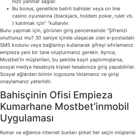
hızlı yanıtlar sağlar.
Bu bonus, genellikle belirli bahisler veya on line
casino oyunlarına (blackjack, holdem poker, rulet vb.
) katılmak için” “kullanılır.
Bunu yapmak için, görünen giriş penceresinde “Şifrenizi
unuttunuz mu? 30 saniye içinde ulaşacak olan e-postadaki
SMS kodunu veya bağlantıyı kullanarak şifreyi sıfırlamanız
empieza yeni bir tane oluşturmanız gerekir. Ayrıca,
Mostbet’in müşterileri, bu şekilde kayıt yaptırmışlarsa,
sosyal medya hesabıyla kişisel hesabınıza giriş yapabilirler.
Sosyal ağlardan birinin logosuna tıklamanız ve girişi
onaylamanız yeterlidir.
Bahisçinin Ofisi Empieza
Kumarhane Mostbet’inmobil
Uygulaması
Kumar ve eğlence internet bunları şirket her seçin müşterisi