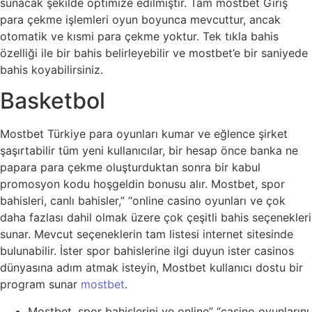
sunacak şekilde optimize edilmiştir. Tam mostbet Giriş
para çekme işlemleri oyun boyunca mevcuttur, ancak
otomatik ve kısmi para çekme yoktur. Tek tıkla bahis
özelliği ile bir bahis belirleyebilir ve mostbet’e bir saniyede
bahis koyabilirsiniz.
Basketbol
Mostbet Türkiye para oyunları kumar ve eğlence şirket
şaşırtabilir tüm yeni kullanıcılar, bir hesap önce banka ne
papara para çekme oluşturduktan sonra bir kabul
promosyon kodu hoşgeldin bonusu alır. Mostbet, spor
bahisleri, canlı bahisler,” “online casino oyunları ve çok
daha fazlası dahil olmak üzere çok çeşitli bahis seçenekleri
sunar. Mevcut seçeneklerin tam listesi internet sitesinde
bulunabilir. İster spor bahislerine ilgi duyun ister casinos
dünyasına adım atmak isteyin, Mostbet kullanıcı dostu bir
program sunar
mostbet
.
Mostbet, spor bahislerini ve online” “casino oyunlarını