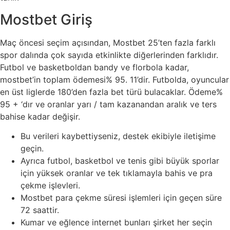
Mostbet Giriş
Maç öncesi seçim açısından, Mostbet 25’ten fazla farklı
spor dalında çok sayıda etkinlikte diğerlerinden farklıdır.
Futbol ve basketboldan bandy ve florbola kadar,
mostbet’in toplam ödemesi% 95. 11’dir. Futbolda, oyuncular
en üst liglerde 180’den fazla bet türü bulacaklar. Ödeme%
95 + ‘dır ve oranlar yarı / tam kazanandan aralık ve ters
bahise kadar değişir.
Bu verileri kaybettiyseniz, destek ekibiyle iletişime
geçin.
Ayrıca futbol, basketbol ve tenis gibi büyük sporlar
için yüksek oranlar ve tek tıklamayla bahis ve pra
çekme işlevleri.
Mostbet para çekme süresi işlemleri için geçen süre
72 saattir.
Kumar ve eğlence internet bunları şirket her seçin