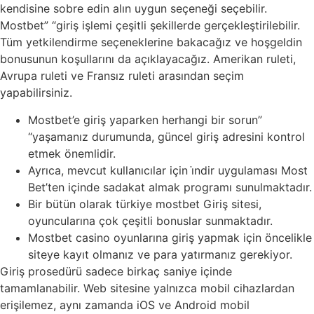
kendisine sobre edin alın uygun seçeneği seçebilir.
Mostbet” “giriş işlemi çeşitli şekillerde gerçekleştirilebilir.
Tüm yetkilendirme seçeneklerine bakacağız ve hoşgeldin
bonusunun koşullarını da açıklayacağız. Amerikan ruleti,
Avrupa ruleti ve Fransız ruleti arasından seçim
yapabilirsiniz.
Mostbet’e giriş yaparken herhangi bir sorun”
“yaşamanız durumunda, güncel giriş adresini kontrol
etmek önemlidir.
Ayrıca, mevcut kullanıcılar için i̇ndir uygulaması Most
Bet’ten içinde sadakat almak programı sunulmaktadır.
Bir bütün olarak türkiye mostbet Giriş sitesi,
oyuncularına çok çeşitli bonuslar sunmaktadır.
Mostbet casino oyunlarına giriş yapmak için öncelikle
siteye kayıt olmanız ve para yatırmanız gerekiyor.
Giriş prosedürü sadece birkaç saniye içinde
tamamlanabilir. Web sitesine yalnızca mobil cihazlardan
erişilemez, aynı zamanda iOS ve Android mobil