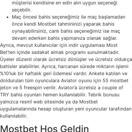
müşterisi kendisine en edin alın uygun seçeneği
seçebilir.
Maç öncesi bahis seçeneğimiz ile maç başlamadan
önce kendi Mostbet tahmininizi yaparak bahis
oynayabilirsiniz, canlı bahis seçeneğimiz ise maç
devam ederken bahis yapmanıza olanak sağlar.
Ayrıca, mevcut kullanıcılar için i̇ndir uygulaması Most
Bet’ten içinde sadakat almak programı sunulmaktadır.
Üyeler düzenli olarak ücretsiz dönüşler ve ücretsiz oldukça
bahisler alabilirler. Ayrıca, harcanan sürede miktarın işlemi
%10’luk bir haftalık geri ödemesi vardır. Ankete katılan ve
doldurulan tüm oyunculara Aviator oyunu için 55 mostbet
jeton ve 5 freespin verilir. Aviator’a ücretsiz a couple of
TRY bahis oyunları hemen kullanılabilir. Tebrik bonusu
yalnızca resmî web sitesinde ya da Mostbet
uygulamalarında hesap oluşturan yeni oyuncular tarafından
kullanılabilir.
Mostbet Hoş Geldin