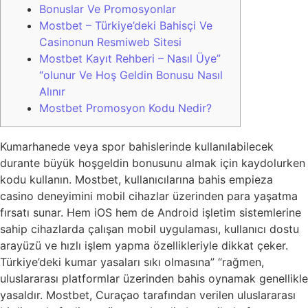
Bonuslar Ve Promosyonlar
Mostbet – Türkiye’deki Bahisçi Ve
Casinonun Resmiweb Sitesi
Mostbet Kayıt Rehberi – Nasıl Üye”
“olunur Ve Hoş Geldin Bonusu Nasıl
Alınır
Mostbet Promosyon Kodu Nedir?
Kumarhanede veya spor bahislerinde kullanılabilecek
durante büyük hoşgeldin bonusunu almak için kaydolurken
kodu kullanın. Mostbet, kullanıcılarına bahis empieza
casino deneyimini mobil cihazlar üzerinden para yaşatma
fırsatı sunar. Hem iOS hem de Android işletim sistemlerine
sahip cihazlarda çalışan mobil uygulaması, kullanıcı dostu
arayüzü ve hızlı işlem yapma özellikleriyle dikkat çeker.
Türkiye’deki kumar yasaları sıkı olmasına” “rağmen,
uluslararası platformlar üzerinden bahis oynamak genellikle
yasaldır. Mostbet, Curaçao tarafından verilen uluslararası