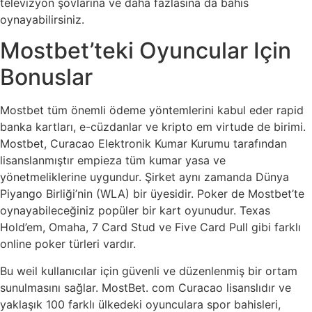
televizyon şovlarına ve daha fazlasına da bahis
oynayabilirsiniz.
Mostbet’teki Oyuncular Için
Bonuslar
Mostbet tüm önemli ödeme yöntemlerini kabul eder rapid
banka kartları, e-cüzdanlar ve kripto em virtude de birimi.
Mostbet, Curacao Elektronik Kumar Kurumu tarafından
lisanslanmıştır empieza tüm kumar yasa ve
yönetmeliklerine uygundur. Şirket aynı zamanda Dünya
Piyango Birliği’nin (WLA) bir üyesidir. Poker de Mostbet’te
oynayabileceğiniz popüler bir kart oyunudur. Texas
Hold’em, Omaha, 7 Card Stud ve Five Card Pull gibi farklı
online poker türleri vardır.
Bu weil kullanıcılar için güvenli ve düzenlenmiş bir ortam
sunulmasını sağlar. MostBet. com Curacao lisanslıdır ve
yaklaşık 100 farklı ülkedeki oyunculara spor bahisleri,