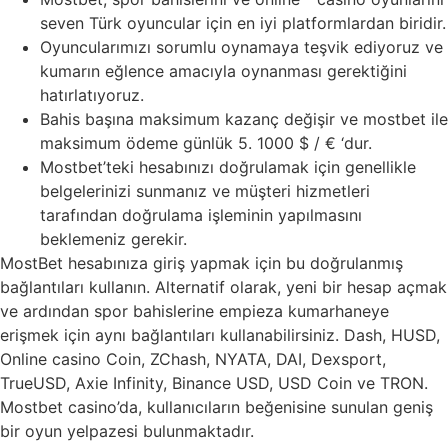
seven Türk oyuncular için en iyi platformlardan biridir.
Oyuncularımızı sorumlu oynamaya teşvik ediyoruz ve
kumarın eğlence amacıyla oynanması gerektiğini
hatırlatıyoruz.
Bahis başına maksimum kazanç değişir ve mostbet ile
maksimum ödeme günlük 5. 1000 $ / € ‘dur.
Mostbet’teki hesabınızı doğrulamak için genellikle
belgelerinizi sunmanız ve müşteri hizmetleri
tarafından doğrulama işleminin yapılmasını
beklemeniz gerekir.
MostBet hesabınıza giriş yapmak için bu doğrulanmış
bağlantıları kullanın. Alternatif olarak, yeni bir hesap açmak
ve ardından spor bahislerine empieza kumarhaneye
erişmek için aynı bağlantıları kullanabilirsiniz. Dash, HUSD,
Online casino Coin, ZChash, NYATA, DAI, Dexsport,
TrueUSD, Axie Infinity, Binance USD, USD Coin ve TRON.
Mostbet casino’da, kullanıcıların beğenisine sunulan geniş
bir oyun yelpazesi bulunmaktadır.