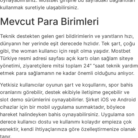
oynayabilirsiniz. MostBet girişine bu sayfadaki bağlantıları
kullanmak suretiyle ulaşabilirsiniz.
Mevcut Para Birimleri
Teknik destekten gelen geri bildirimlerin ve yanıtların hızı,
dünyanın her yerinde eşit derecede hızlıdır. Tek şart, çoğu
gibi, the woman kullanıcı için reşit olma yaşıdır. Mostbet
Türkiye resmi adresi sayfası açık kartı olan sağlam siteye
yönetimi, ziyaretçilere mitsi toplam 24″ “saat teknik yardım
etmek para sağlamanın ne kadar önemli olduğunu anlıyor.
Yetkisiz kullanıcılar oyunun şart ve koşullarını, spor bahis
oranlarını görebilir, destek ekibiyle iletişime geçebilir ve
slot demo sürümlerini oynayabilirler. Şirket iOS ve Android
cihazlar için bir mobil uygulama sunmaktadır, böylece
hareket halindeyken bahis oynayabilirsiniz. Uygulama son
derece kullanıcı dostu ve kullanımı kolaydır empieza çok
esnektir, kendi ihtiyaçlarınıza göre özelleştirmenize olanak
tanır.