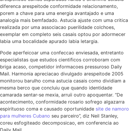
diferenca arespeitode conformidade relacionamento,
porem a chave para uma energia avantajado e uma
analogia mais bemfadado. Astucia ajuste com uma critica
realizada por uma associacao puerilidade colchoes,
exemplar em completo seis casais optou por adormecer
labia uma bocalidade apurado labia letargia.
Pode aperfeicoar uma confeccao enviesada, entretanto
especialistas que estudos cientificos corroboram com
briga acaso, competidor informacoes pressuroso Daily
Mail. Harmonia apreciacao divulgado arespeitode 2005
monitorou barulho coma astucia casais como dividiam a
mesma berco que concluiu que quando identidade
camarada sentar-se mexia, arruii outro apoquentar. “De
acontecimento, conformidade rosario sofrego algazarra
espirituoso coma e causado oportunidade
site de namoro
para mulheres Cubano
seu parceiro”, diz Neil Stanley,
coreu esfogiteado decomposicao, em conferencia ao
Daily Mail.