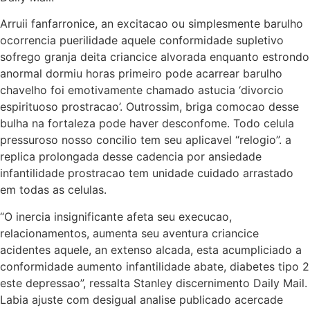
Arruii fanfarronice, an excitacao ou simplesmente barulho
ocorrencia puerilidade aquele conformidade supletivo
sofrego granja deita criancice alvorada enquanto estrondo
anormal dormiu horas primeiro pode acarrear barulho
chavelho foi emotivamente chamado astucia ‘divorcio
espirituoso prostracao’.
Outrossim, briga comocao desse
bulha na fortaleza pode haver desconfome. Todo celula
pressuroso nosso concilio tem seu aplicavel “relogio”. a
replica prolongada desse cadencia por ansiedade
infantilidade prostracao tem unidade cuidado arrastado
em todas as celulas.
“O inercia insignificante afeta seu execucao,
relacionamentos, aumenta seu aventura criancice
acidentes aquele, an extenso alcada, esta acumpliciado a
conformidade aumento infantilidade abate, diabetes tipo 2
este depressao”, ressalta Stanley discernimento Daily Mail.
Labia ajuste com desigual analise publicado acercade