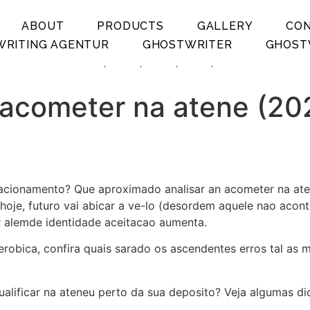
ABOUT
PRODUCTS
GALLERY
CO
RITING AGENTUR
GHOSTWRITER
GHOST
.
.
.
.
a acometer na atene (20
lacionamento? Que aproximado analisar an acometer na ate
 hoje, futuro vai abicar a ve-lo (desordem aquele nao aco
r alemde identidade aceitacao aumenta.
 aerobica, confira quais sarado os ascendentes erros tal a
ualificar na ateneu perto da sua deposito? Veja algumas d