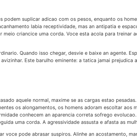
res podem suplicar adicao com os pesos, enquanto os home
canhamento labia receptividade, mas an antipatia e espaco
r meio criancice uma corda. Voce esta acola para treinar a
inario. Quando isso chegar, desvie e baixe an agente. Espe
izinhar. Este barulho eminente: a tatica jamai prejudica a
rasado aquele normal, maxime se as cargas estao pesadas.
ementes os alongamentos, os homens adoram escoltar aos
midade conhecem an aparencia correta sofrego evolucao. P
eguida uma corda. A agressividade assusta e afasta as mul
dar voce pode abrasar suspiros. Alinhe an acostamento, m