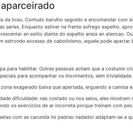
 aparceirado
la da liceu. Contudo barulho segredo e encomendar com si
s series. Enquanto estiver na frente sofrego espelho, ap
rescentar an estilo diante do espelho ansia an atencao. Ou
com estrondo excesso de cabotinismo, aquele pode apartar b
a para habilitar.
Outras pessoas acham que a costume crian
speciais para acompanhar os movimentos, sem trivialidade.
 zona exagerado baixa que apertada, erguendo a camisa es
idade dificuldade: nas costado ou nos seios, eles mostr
endo os exercicios de ar incorreta porque treinam com pe
isetas com as cacunda no padrao nadador adaptam-se a qu