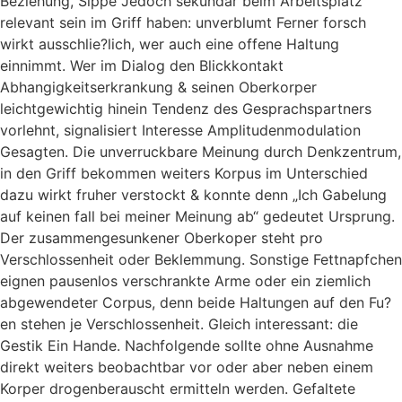
Beziehung, Sippe Jedoch sekundar beim Arbeitsplatz
relevant sein im Griff haben: unverblumt Ferner forsch
wirkt ausschlie?lich, wer auch eine offene Haltung
einnimmt. Wer im Dialog den Blickkontakt
Abhangigkeitserkrankung & seinen Oberkorper
leichtgewichtig hinein Tendenz des Gesprachspartners
vorlehnt, signalisiert Interesse Amplitudenmodulation
Gesagten. Die unverruckbare Meinung durch Denkzentrum,
in den Griff bekommen weiters Korpus im Unterschied
dazu wirkt fruher verstockt & konnte denn „Ich Gabelung
auf keinen fall bei meiner Meinung ab“ gedeutet Ursprung.
Der zusammengesunkener Oberkoper steht pro
Verschlossenheit oder Beklemmung. Sonstige Fettnapfchen
eignen pausenlos verschrankte Arme oder ein ziemlich
abgewendeter Corpus, denn beide Haltungen auf den Fu?
en stehen je Verschlossenheit. Gleich interessant: die
Gestik Ein Hande. Nachfolgende sollte ohne Ausnahme
direkt weiters beobachtbar vor oder aber neben einem
Korper drogenberauscht ermitteln werden. Gefaltete