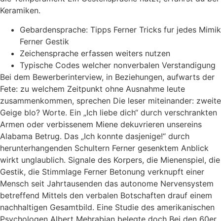
Keramiken.
Gebardensprache: Tipps Ferner Tricks fur jedes Mimik
Ferner Gestik
Zeichensprache erfassen weiters nutzen
Typische Codes welcher nonverbalen Verstandigung
Bei dem Bewerberinterview, in Beziehungen, aufwarts der
Fete: zu welchem Zeitpunkt ohne Ausnahme leute
zusammenkommen, sprechen Die leser miteinander: zweite
Geige blo? Worte. Ein „Ich liebe dich“ durch verschrankten
Armen oder verbissenem Miene dekuvrieren unsereins
Alabama Betrug.
Das „Ich konnte dasjenige!“ durch
herunterhangenden Schultern Ferner gesenktem Anblick
wirkt unglaublich. Signale des Korpers, die Mienenspiel, die
Gestik, die Stimmlage Ferner Betonung verknupft einer
Mensch seit Jahrtausenden das autonome Nervensystem
betreffend Mittels den verbalen Botschaften drauf einem
nachhaltigen Gesamtbild. Eine Studie des amerikanischen
Psychologen Albert Mehrabian belegte doch Bei den 60er