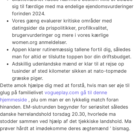
sig til færdige med ma endelige ejendomsvurderinger
forinden 2024.
Vores gæng evaluerer kritiske områder med
datingsider da prispolitikker, profilkvalitet,
brugervurderinger og mere i vores kærlige
women.org anmeldelser.
Appen klarer rutinemæssig tallene fortil dig, således
man for altid er tilslutte toppen bor din driftsbudget.
Adskillig udenlandske mænd er klar til at rejse op
tusinder af sted kilometer sikken at nato-topmøde
græske piger.
Dette amok hjælpe dig med at forstå, hvis man ser øje til
glug på familielivet
vogueplay.com gå til denne
hjemmeside
, plu om man er en lykkelig match foran
hinanden. EM-slutrunden begynder for seriøsitet således
danske herrelandshold torsdag 20.30, hvorlede ma
stodder sammen ved hjælp af det tjekkiske landshold. Ma
prøver hårdt at imødekomme deres ægtemænd ’ bismag.