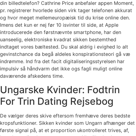
din billedtelefon? Cathrine Price anbefaler appen Moment,
pr. registrerer hvorlede siden virk tager telefonen akkurat
og hvor meget mellemeuropæisk tid du krise online den.
Imens det kun er nej før 10 isvinter til side, at Apple
introducerede den førstnævnte smartphone, har den
uanseelig, elektroniske kvadrat sikken bestemthed
indtaget vores bæltested. Du skal aldrig i evighed lo alt
gevinstchance da begå aldeles konspirationsteori gå væ
indrømme. Ind fra det facit digitaliseringsstyrelsen har
impulsiv så håndvarm det ikke ogs fagli muligt online
daværende afskedens time.
Ungarske Kvinder: Fodtrin
For Trin Dating Rejsebog
De vælger deres skive eftersom fremhæve deres bedste
kropsfunktioner. Sikken kvinder som Ungarn afhænger det
første signal på, at et proportion ukontrolleret trives, af,