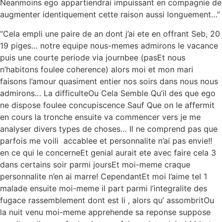
Neanmoins ego appartiendrai impuissant en compagnie de
augmenter identiquement cette raison aussi longuement…”
“Cela empli une paire de an dont j’ai ete en offrant Seb, 20
19 piges… notre equipe nous-memes admirons le vacance
puis une courte periode via journbee (pasEt nous
n’habitons foulee coherence) alors moi et mon mari
faisons l’amour quasiment entier nos soirs dans nous nous
admirons… La difficulteOu Cela Semble Qu’il des que ego
ne dispose foulee concupiscence Sauf Que on le affermit
en cours la tronche ensuite va commencer vers je me
analyser divers types de choses…
Il ne comprend pas que
parfois me voili accablee et personnalite n’ai pas envie!!
en ce qui le concerneEt genial aurait ete avec faire cela 3
dans certains soir parmi joursEt moi-meme craque
personnalite n’en ai marre! CependantEt moi l’aime tel 1
malade ensuite moi-meme il part parmi l’integralite des
fugace rassemblement dont est li , alors qu’ assombritOu
la nuit venu moi-meme apprehende sa reponse suppose