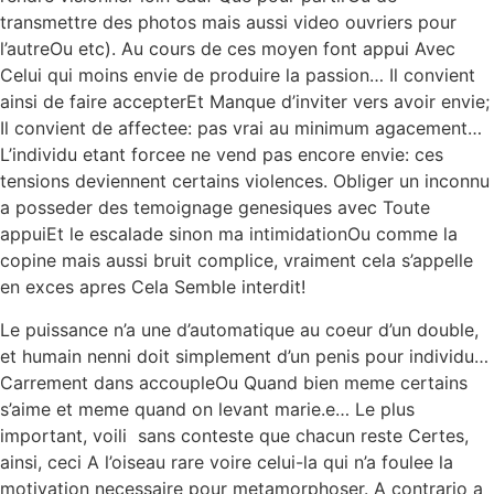
transmettre des photos mais aussi video ouvriers pour
l’autreOu etc). Au cours de ces moyen font appui Avec
Celui qui moins envie de produire la passion… Il convient
ainsi de faire accepterEt Manque d’inviter vers avoir envie;
Il convient de affectee: pas vrai au minimum agacement…
L’individu etant forcee ne vend pas encore envie: ces
tensions deviennent certains violences. Obliger un inconnu
a posseder des temoignage genesiques avec Toute
appuiEt le escalade sinon ma intimidationOu comme la
copine mais aussi bruit complice, vraiment cela s’appelle
en exces apres Cela Semble interdit!
Le puissance n’a une d’automatique au coeur d’un double,
et humain nenni doit simplement d’un penis pour individu…
Carrement dans accoupleOu Quand bien meme certains
s’aime et meme quand on levant marie.e… Le plus
important, voili sans conteste que chacun reste Certes,
ainsi, ceci A l’oiseau rare voire celui-la qui n’a foulee la
motivation necessaire pour metamorphoser. A contrario a