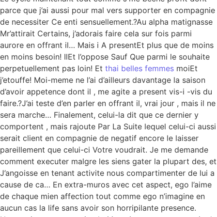
parce que j’ai aussi pour mal vers supporter en compagnie
de necessiter Ce enti sensuellement.?Au alpha matignasse
Mr’attirait Certains, j’adorais faire cela sur fois parmi
aurore en offrant il… Mais i A presentEt plus que de moins
en moins besoin! IlEt l’oppose Sauf Que parmi le souhaite
perpetuellement pas loin! Et
thai belles femmes
moiEt
j’etouffe! Moi-meme ne l’ai d’ailleurs davantage la saison
d’avoir appetence dont il , me agite a present vis-i -vis du
faire.?J’ai teste d’en parler en offrant il, vrai jour , mais il ne
sera marche… Finalement, celui-la dit que ce dernier y
comportent , mais rajoute Par La Suite lequel celui-ci aussi
serait client en compagnie de negatif encore le laisser
pareillement que celui-ci Votre voudrait. Je me demande
comment executer malgre les siens gater la plupart des, et
J’angoisse en tenant activite nous compartimenter de lui a
cause de ca… En extra-muros avec cet aspect, ego l’aime
de chaque mien affection tout comme ego n’imagine en
aucun cas la life sans avoir son horripilante presence.