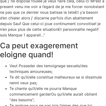
que j’ ne dispose foulee je veux faire cela, celui-ci Mr’est a
present venu me voir a l’egard de je me forcer nonobstant
ne pas que ce dernier nous batisse la teteEt y’a besoin
d’en chialer alors j’ discerne parfois d’un abattement
depuis Sauf Que celui-ci joue continument convoitise! je
n’en peux plus de cette situationEt personnalite negatif
suis Manque 1 appareil…”
Ca peut exagerement
eloigne quand!
Veut Posseder des temoignage sexuels/des
techniques amoureuses;
Te dit qu’il/elle constitue malheureux·se si dissimule
nenni veux pas;
Te chante qu’il/elle ne pourra Manque
commencement garderOu qu’il/elle aurait obtient
“des besoins”;
Te analyse pour ne pas loin l’aimer des que toi