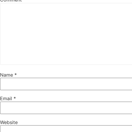
Name
*
Email
*
Website