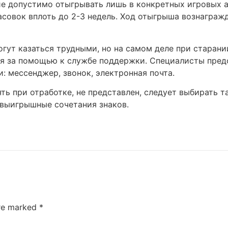
е допустимо отыгрывать лишь в конкретных игровых а
асовок вплоть до 2-3 недель. Ход отыгрыша вознагра
ут казаться трудными, но на самом деле при старании
ся за помощью к службе поддержки. Специалисты предо
: мессенджер, звонок, электронная почта.
нять при отработке, не представлен, следует выбирать
 выигрышные сочетания знаков.
are marked
*