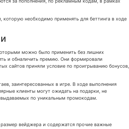
ются за пополнения, по рекламным кодам, в рамках
, которую необходимо применять для беттинга в ходе
ми
 которыми можно было применить без лишних
чить и обналичить премию. Они формировали
итых сайтов приняли условие по проигрыванию бонусов,
аев, заинтересованных в игре. В ходе выполнения
ярные клиенты могут ожидать на подарки, не
х, выдаваемых по уникальным промокодам.
 размер вейджера и содержатся прочие важные