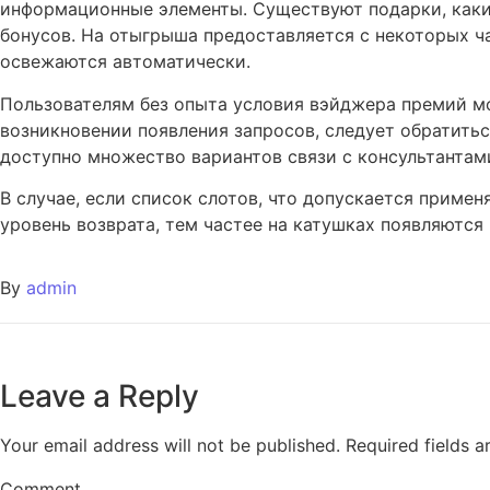
информационные элементы. Существуют подарки, каки
бонусов. На отыгрыша предоставляется с некоторых ч
освежаются автоматически.
Пользователям без опыта условия вэйджера премий мог
возникновении появления запросов, следует обратить
доступно множество вариантов связи с консультантами
В случае, если список слотов, что допускается приме
уровень возврата, тем частее на катушках появляются
By
admin
Leave a Reply
Your email address will not be published.
Required fields 
Comment