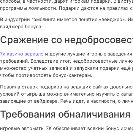
способы, в частности, дарят игрокам подарки. В вирт
программы лояльности. Подарки даются на правилах с
В индустрии гэмблинга имеется понятие «вейджер». И
вэйджера бонуса.
Сражение со недобросове
7к казино зеркало
и другие лучшие игорные заведения
требований. Вследствие итог, недобросовестные личн
множество учетных записей и запускали подарки ещё р
чтобы противостоять бонус-хантерам.
Правила ставок подарков на ведущих сайтах довольно 
условий отыгрыша можно внимательно изучить с катал
зависящие от вейджера. Речь идет, в частности, о л
Требования обналичивания
игровые автоматы 7К обеспечивает всякий бонус исч