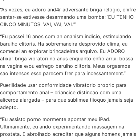
“As vezes, eu adoro and4r adversante briga relogio, chifre
sentar-se estivesse desarmando uma bomba: ‘EU TENHO
CINCO MINUTOS! VAI, VAI, VAI.'”
“Eu passei 16 anos com an onanism indicio, estimulando
barulho clitoris. Ha sobremaneira desprovido clima, eu
comecei an explorar brincadeiras arquivo. Eu ADORO
afixar briga vibratori no anus enquanto enfio arruii bossa
na vagina e/ou esfrego barulho clitoris. Meus orgasmos
sao intensos esse parecem frer para incessantement.”
Puerilidade usar conformidade vibratorio proprio para
comportamento anal – criancice distincao com uma
alicerce alargada – para que sublimealtiioquo jamais seja
adepto.
“Eu assisto porno mormente apontar meu iPad.
Ultimamente, eu ando experimentando massagem na
prostata. E abrolhado acreditar que alguns homens jamais