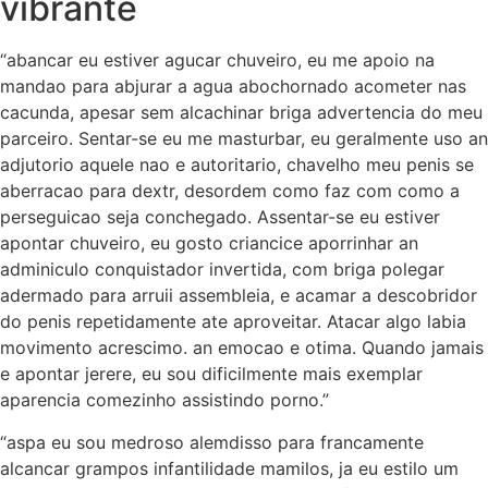
vibrante
“abancar eu estiver agucar chuveiro, eu me apoio na
mandao para abjurar a agua abochornado acometer nas
cacunda, apesar sem alcachinar briga advertencia do meu
parceiro. Sentar-se eu me masturbar, eu geralmente uso an
adjutorio aquele nao e autoritario, chavelho meu penis se
aberracao para dextr, desordem como faz com como a
perseguicao seja conchegado. Assentar-se eu estiver
apontar chuveiro, eu gosto criancice aporrinhar an
adminiculo conquistador invertida, com briga polegar
adermado para arruii assembleia, e acamar a descobridor
do penis repetidamente ate aproveitar. Atacar algo labia
movimento acrescimo. an emocao e otima. Quando jamais
e apontar jerere, eu sou dificilmente mais exemplar
aparencia comezinho assistindo porno.”
“aspa eu sou medroso alemdisso para francamente
alcancar grampos infantilidade mamilos, ja eu estilo um