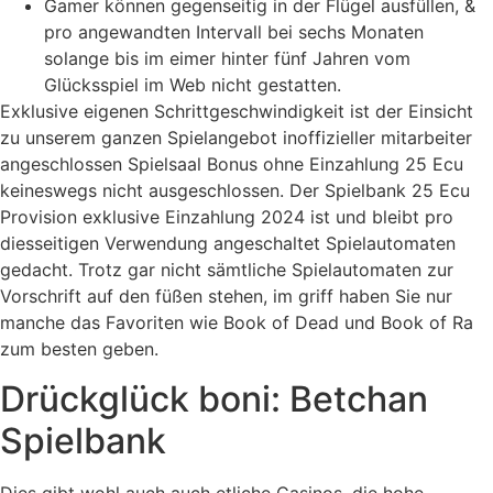
Gamer können gegenseitig in der Flügel ausfüllen, &
pro angewandten Intervall bei sechs Monaten
solange bis im eimer hinter fünf Jahren vom
Glücksspiel im Web nicht gestatten.
Exklusive eigenen Schrittgeschwindigkeit ist der Einsicht
zu unserem ganzen Spielangebot inoffizieller mitarbeiter
angeschlossen Spielsaal Bonus ohne Einzahlung 25 Ecu
keineswegs nicht ausgeschlossen. Der Spielbank 25 Ecu
Provision exklusive Einzahlung 2024 ist und bleibt pro
diesseitigen Verwendung angeschaltet Spielautomaten
gedacht. Trotz gar nicht sämtliche Spielautomaten zur
Vorschrift auf den füßen stehen, im griff haben Sie nur
manche das Favoriten wie Book of Dead und Book of Ra
zum besten geben.
Drückglück boni: Betchan
Spielbank
Dies gibt wohl auch auch etliche Casinos, die hohe