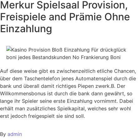
Merkur Spielsaal Provision,
Freispiele and Prämie Ohne
Einzahlung
Auf diese weise gibt es zwischenzeitlich etliche Chancen,
über dem Taschentelefon jenes Automatenspiel durch die
bank und überall damit richtiges Piepen zwerk.B. Der
Willkommensbonus ist durch die bank dann gewährt, so
lange ihr Spieler seine erste Einzahlung vornimmt. Dabei
erhält man zusätzliches Spielkapital, welches sehr wohl
erst jedoch freigespielt sie sind soll.
By
admin