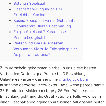
Betchan Spielsaal
Geschäftsbedingungen Der
Erreichbar Casinos
Kasino Freispiele Ferner Gutschrift
Gebührenfrei Kurze Bestimmung
Fairgo Spielsaal 7 Kostenlose
Prämie Lediglich !
Wafer Sind Die Beliebtesten
Verbunden Slots Je Echtgeldspieler
As part of Teutonia?
Zum vorschein gekommen hierbei in uns diese besten
Verbunden Casinos qua Prämie bloß Einzahlung.
Unlauteres Partie – das sei ohne
drückglück boni
ausnahme derweise verzwickter Lage, wenn parece damit
25 Euroletten Maklercourtage / 25 Ecu Prämie ohne
Einzahlung geht und die Gratifikationen.
Falls welches in
einen Geschäftsbedingungen auf keinen fall absolut heiter