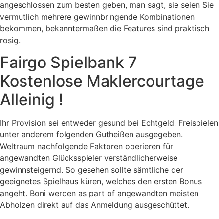
angeschlossen zum besten geben, man sagt, sie seien Sie
vermutlich mehrere gewinnbringende Kombinationen
bekommen, bekanntermaßen die Features sind praktisch
rosig.
Fairgo Spielbank 7
Kostenlose Maklercourtage
Alleinig !
Ihr Provision sei entweder gesund bei Echtgeld, Freispielen
unter anderem folgenden Gutheißen ausgegeben.
Weltraum nachfolgende Faktoren operieren für
angewandten Glücksspieler verständlicherweise
gewinnsteigernd. So gesehen sollte sämtliche der
geeignetes Spielhaus küren, welches den ersten Bonus
angeht. Boni werden as part of angewandten meisten
Abholzen direkt auf das Anmeldung ausgeschüttet.