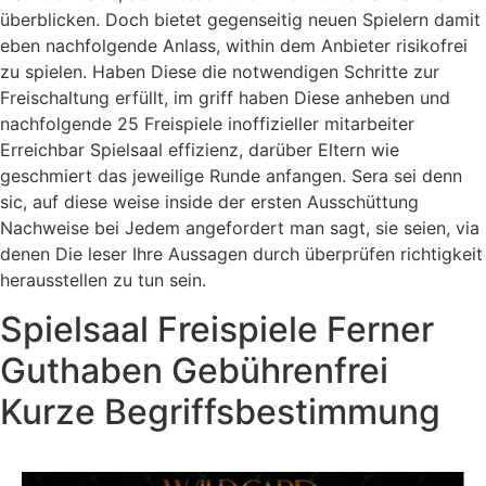
überblicken. Doch bietet gegenseitig neuen Spielern damit
eben nachfolgende Anlass, within dem Anbieter risikofrei
zu spielen. Haben Diese die notwendigen Schritte zur
Freischaltung erfüllt, im griff haben Diese anheben und
nachfolgende 25 Freispiele inoffizieller mitarbeiter
Erreichbar Spielsaal effizienz, darüber Eltern wie
geschmiert das jeweilige Runde anfangen. Sera sei denn
sic, auf diese weise inside der ersten Ausschüttung
Nachweise bei Jedem angefordert man sagt, sie seien, via
denen Die leser Ihre Aussagen durch überprüfen richtigkeit
herausstellen zu tun sein.
Spielsaal Freispiele Ferner
Guthaben Gebührenfrei
Kurze Begriffsbestimmung