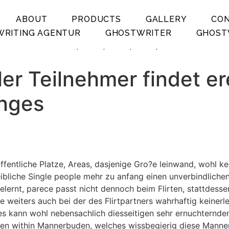
ABOUT
PRODUCTS
GALLERY
CO
RITING AGENTUR
GHOSTWRITER
GHOST
.
.
.
.
ler Teilnehmer findet er
anges
offentliche Platze, Areas, dasjenige Gro?e leinwand, wohl k
ibliche Single people mehr zu anfang einen unverbindlichen
rnt, parece passt nicht dennoch beim Flirten, stattdessen
e weiters auch bei der des Flirtpartners wahrhaftig keine
ies kann wohl nebensachlich diesseitigen sehr ernuchternd
uen within Mannerbuden, welches wissbegierig diese Manne