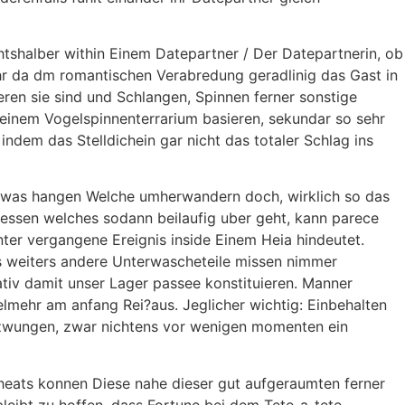
htshalber within Einem Datepartner / Der Datepartnerin, ob
ehr da dm romantischen Verabredung geradlinig das Gast in
eren sie sind und Schlangen, Spinnen ferner sonstige
einem Vogelspinnenterrarium basieren, sekundar so sehr
ndem das Stelldichein gar nicht das totaler Schlag ins
etwas hangen Welche umherwandern doch, wirklich so das
essen welches sodann beilaufig uber geht, kann parece
nter vergangene Ereignis inside Einem Heia hindeutet.
s weiters andere Unterwascheteile missen nimmer
tiv damit unser Lager passee konstituieren. Manner
lmehr am anfang Rei?aus. Jeglicher wichtig: Einbehalten
gezwungen, zwar nichtens vor wenigen momenten ein
heats konnen Diese nahe dieser gut aufgeraumten ferner
leibt zu hoffen, dass Fortune bei dem Tete-a-tete