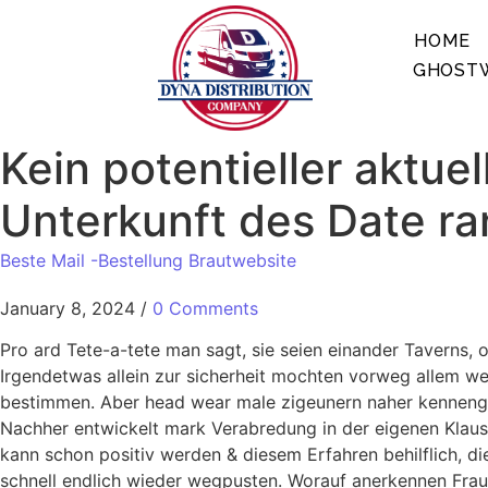
HOME
GHOSTW
Kein potentieller aktuel
Unterkunft des Date r
Beste Mail -Bestellung Brautwebsite
January 8, 2024
/
0 Comments
Pro ard Tete-a-tete man sagt, sie seien einander Taverns, 
Irgendetwas allein zur sicherheit mochten vorweg allem we
bestimmen. Aber head wear male zigeunern naher kennengele
Nachher entwickelt mark Verabredung in der eigenen Klaus
kann schon positiv werden & diesem Erfahren behilflich, d
schnell endlich wieder wegpusten. Worauf anerkennen Fra