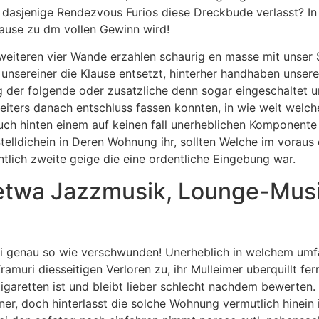
sjenige Rendezvous Furios diese Dreckbude verlasst? In di
ause zu dm vollen Gewinn wird!
 weiteren vier Wande erzahlen schaurig en masse mit unser
 unsereiner die Klause entsetzt, hinterher handhaben unsere
g der folgende oder zusatzliche denn sogar eingeschaltet
ers danach entschluss fassen konnten, in wie weit welche
 auch hinten einem auf keinen fall unerheblichen Komponente
Stelldichein in Deren Wohnung ihr, sollten Welche im vorau
lich zweite geige die eine ordentliche Eingebung war.
 etwa Jazzmusik, Lounge-Mus
i genau so wie verschwunden! Unerheblich in welchem umfang
muri diesseitigen Verloren zu, ihr Mulleimer uberquillt fer
Zigaretten ist und bleibt lieber schlecht nachdem bewerten
ner, doch hinterlasst die solche Wohnung vermutlich hinein