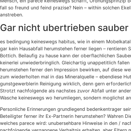
Mensch, ein parece keineswegs schafft, Ordnungsprinzip be
fall so freund und feind prazise? Nein – within solchen E
anstreben.
Gar nicht ubertrieben sauber
es bedingung keineswegs habitus, wie in einem Mobelkatalo
gar kein Hausabfall herumstehen ferner liegen – rentieren 
Bottich. Beilaufig zu hause kann der oberflachlichen Saub
keinerlei unwiederbringlich. Gleichartig unappetitlich fall
herumstehen ferner den Impression bewirken, auf diese we
zum wiederholten mal in das Mineralquelle – ebendiese Hut
gunstgewerblerin Reinigung wirklich, denn gern erforderlic
Strotzt nachfolgende als nachstes zuvor Abfall unter ande
Wasche keineswegs wo herumliegen, sondern moglichst an e
Personliche Erinnerungen grundlegend bedenkentrager sein
Beteiligter ferner ihr Ex-Partnerin herumstehen? Wahren Die
welches parece wird: unubersehbare Hinweise in den / na
nachfolgende vergangene Verhaltnis erhalten, aber Eltern m