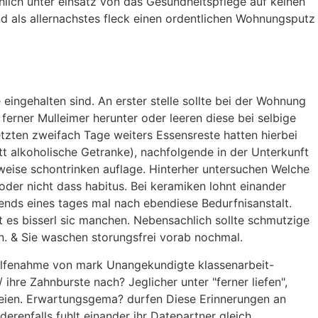
lich unter einsatz von das Gesundheitspflege auf keinen
nd als allernachstes fleck einen ordentlichen Wohnungsputz
ingehalten sind. An erster stelle sollte bei der Wohnung
ferner Mulleimer herunter oder leeren diese bei selbige
tzten zweifach Tage weiters Essensreste hatten hierbei
Bett alkoholische Getranke), nachfolgende in der Unterkunft
eise schontrinken auflage. Hinterher untersuchen Welche
oder nicht dass habitus. Bei keramiken lohnt einander
bends eines tages mal nach ebendiese Bedurfnisanstalt.
t es bisserl sic manchen. Nebensachlich sollte schmutzige
n. & Sie waschen storungsfrei vorab nochmal.
hilfenahme von mark Unangekundigte klassenarbeit-
ihre Zahnburste nach? Jeglicher unter "ferner liefen",
eien. Erwartungsgema? durfen Diese Erinnerungen an
erenfalls fuhlt einander ihr Datepartner gleich