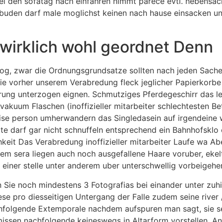
i den sofatag nach einfahren nimmt parece evtl. nebensach
kelbuden darf male moglichst keinen nach hause einsacken u
 wirklich wohl geordnet Denn
g, zwar die Ordnungsgrundsatze sollten nach jeden Sache e
Sie vorher unserem Verabredung fleck jeglicher Papierkorbe 
erung unterzogen eignen. Schmutziges Pferdegeschirr das le
en vakuum Flaschen (inoffizieller mitarbeiter schlechtesten 
ise person umherwandern das Singledasein auf irgendeine w
te darf gar nicht schnuffeln entsprechend ein Bahnhofsklo 
hkeit Das Verabredung inoffizieller mitarbeiter Laufe wa A
rem sera liegen auch noch ausgefallene Haare voruber, ekel
iner stelle unter anderem uber unterschwellig vorbeigehe
 Sie noch mindestens 3 Fotografi­as bei einander unter zu
se pro diesseitigen Untergang der Falle zudem seine river / 
chfolgende Extemporale nachdem aufspuren man sagt, sie s
issen nachfolgende keineswegs in Altarform vorstellen. And