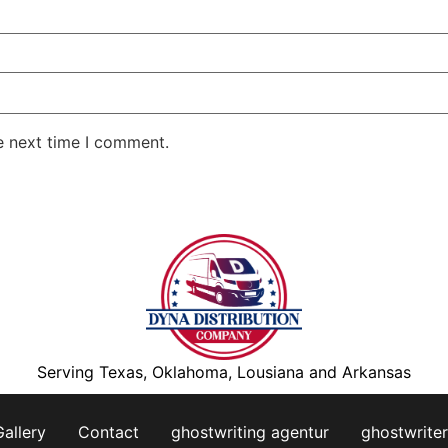
e next time I comment.
Serving Texas, Oklahoma, Lousiana and Arkansas
Gallery
Contact
ghostwriting agentur
ghostwriter