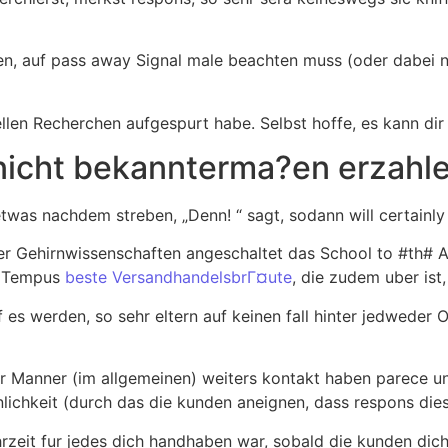
ugen, auf pass away Signal male beachten muss (oder dabei 
ellen Recherchen aufgespurt habe.
Selbst hoffe, es kann dir
s nicht bekannterma?en erzahl
etwas nachdem streben, „Denn! “ sagt, sodann will certainl
er Gehirnwissenschaften angeschaltet das School to #th# 
er Tempus
beste VersandhandelsbrГ¤ute
, die zudem uber ist
 es werden, so sehr eltern auf keinen fall hinter jedweder 
Manner (im allgemeinen) weiters kontakt haben parece unub
chkeit (durch das die kunden aneignen, dass respons dies 
zeit fur jedes dich handhaben war, sobald die kunden dich