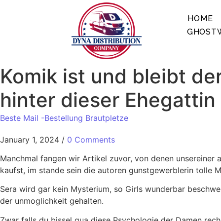
HOME
GHOSTW
Komik ist und bleibt de
hinter dieser Ehegattin
Beste Mail -Bestellung Brautpletze
January 1, 2024
/
0 Comments
Manchmal fangen wir Artikel zuvor, von denen unsereiner a
kaufst, im stande sein die autoren gunstgewerblerin tolle 
Sera wird gar kein Mysterium, so Girls wunderbar beschwer
der unmoglichkeit gehalten.
Zwar falls du bissel qua diese Psychologie der Damen recher