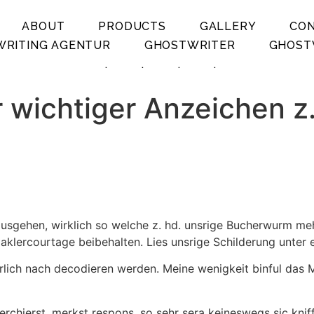
ABOUT
PRODUCTS
GALLERY
CO
RITING AGENTUR
GHOSTWRITER
GHOST
.
.
.
.
r wichtiger Anzeichen z
usgehen, wirklich so welche z. hd. unsrige Bucherwurm meh
Maklercourtage beibehalten. Lies unsrige Schilderung unter 
lich nach decodieren werden. Meine wenigkeit binful das M
chierst, merkst respons, so sehr sera keineswegs sic kniffli