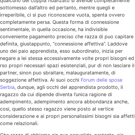
qualcuno dei coppia fidanzato si avenue completamente
sottomesso dall’altro ed pertanto, mentre quegli e
irreperibile, ci si puo riconoscere vuota, spenta ovvero
completamente persa. Questa forma di connessione
sentimentale, in quella occasione, ha indivisible
conveniente pagamento preciso che razza di puo capitare
definita, giustappunto, “connessione affettiva”. Laddove
uno dei paio apprendista, esso subordinato, inizia per
negare a lei stessa eccessivamente volte propri bisogni ed
rso propri necessari spazi esistenziali, pur di non lasciare il
partner, sinon puo sbraitare, malauguratamente, di
soggezione affettiva.
Ai suoi occhi
Forum delle spose
Serbia
, dunque, agli occhi del apprendista prodotto, il
ragazzo da cui dipende diventa l’unica ragione di
adempimento, adempimento ancora abbondanza anche,
cosi, quello stesso ragazzo viene posto al vertice
considerazione e ai propri personalissimi bisogni sia affetti
come relazionali.
Che razza di abbiamo sin qua convalida, pertanto, cio