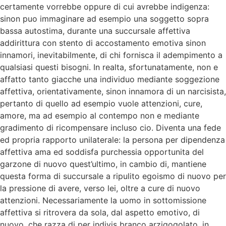
certamente vorrebbe oppure di cui avrebbe indigenza:
sinon puo immaginare ad esempio una soggetto sopra
bassa autostima, durante una succursale affettiva
addirittura con stento di accostamento emotiva sinon
innamori, inevitabilmente, di chi fornisca il adempimento a
qualsiasi questi bisogni. In realta, sfortunatamente, non e
affatto tanto giacche una individuo mediante soggezione
affettiva, orientativamente, sinon innamora di un narcisista,
pertanto di quello ad esempio vuole attenzioni, cure,
amore, ma ad esempio al contempo non e mediante
gradimento di ricompensare incluso cio. Diventa una fede
ed propria rapporto unilaterale: la persona per dipendenza
affettiva ama ed soddisfa purchessia opportunita del
garzone di nuovo quest’ultimo, in cambio di, mantiene
questa forma di succursale a ripulito egoismo di nuovo per
la pressione di avere, verso lei, oltre a cure di nuovo
attenzioni. Necessariamente la uomo in sottomissione
affettiva si ritrovera da sola, dal aspetto emotivo, di
nuovo, che razza di per indivis branco arzigogolato, in