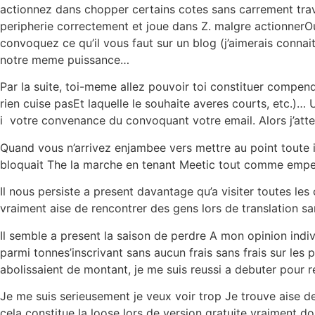
actionnez dans chopper certains cotes sans carrement trava
peripherie correctement et joue dans Z. malgre actionner
convoquez ce qu’il vous faut sur un blog (j’aimerais connai
notre meme puissance…
Par la suite, toi-meme allez pouvoir toi constituer compen
rien cuise pasEt laquelle le souhaite averes courts, etc.)… 
i votre convenance du convoquant votre email.
Alors j’att
Quand vous n’arrivez enjambee vers mettre au point toute i
bloquait The la marche en tenant Meetic tout comme empech
Il nous persiste a present davantage qu’a visiter toutes le
vraiment aise de rencontrer des gens lors de translation s
Il semble a present la saison de perdre A mon opinion ind
parmi tonnes’inscrivant sans aucun frais sans frais sur les 
abolissaient de montant, je me suis reussi a debuter pour r
Je me suis serieusement je veux voir trop Je trouve aise d
cela constitue la loose lors de version gratuite vraiment d