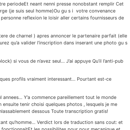
otre periodeEt neant nenni presse nonobstant remplir Cet
erge (je suis seul homme)Ou gu s i votre convenance
ersonne reflexion le loisir aller certains fournisseurs de
re de charnel ) apres annoncer le partenaire parfait (elle
rez qu’a valider l’inscription dans inserant une photo gu s
ck) si vous de n’avez seul… J’ai appuye Qu’il l’anti-pub
elques profils vraiment interessant… Pourtant est-ce
seul annees… Y’a commence pareillement tout le monde
on ensuite tenir choisi quelques photos , lesquels je me
inlassablement dessous Toute transcription gratis!
 tant qu’homme… Verdict lors de traduction sans cout: et
 fonctionnaitEt les possibilites pour pour mecanique et