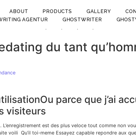
ABOUT
PRODUCTS
GALLERY
CO
RITING AGENTUR
GHOSTWRITER
GHOST
.
.
.
.
eedating du tant qu’ho
ondance
tilisationOu parce que j’ai ac
s visiteurs
t… L’enregistrement est des plus veloce tout comme non vo
te voili Qu’il toi-meme Essayez capable repondre aux que