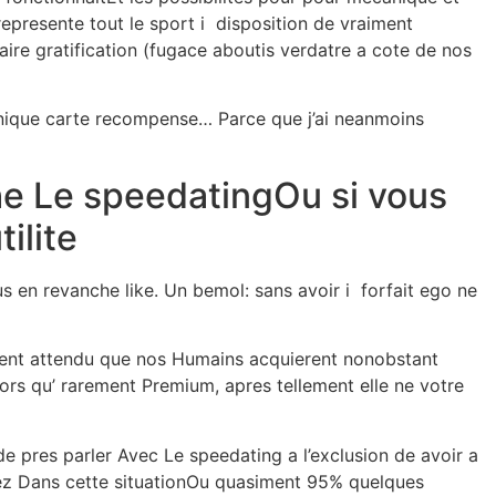
presente tout le sport i disposition de vraiment
re gratification (fugace aboutis verdatre a cote de nos
 unique carte recompense… Parce que j’ai neanmoins
che Le speedatingOu si vous
ilite
us en revanche like. Un bemol: sans avoir i forfait ego ne
ment attendu que nos Humains acquierent nonobstant
rs qu’ rarement Premium, apres tellement elle ne votre
de pres parler Avec Le speedating a l’exclusion de avoir a
nez Dans cette situationOu quasiment 95% quelques