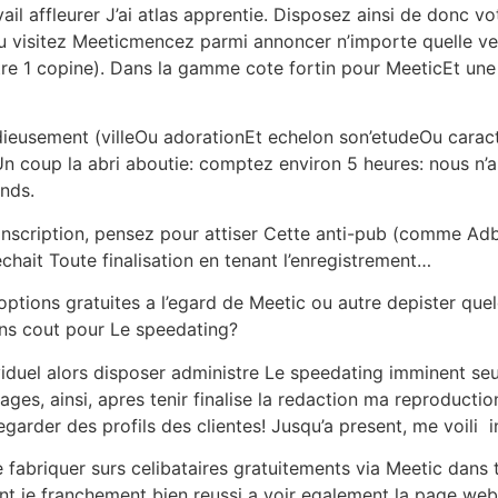
il affleurer J’ai atlas apprentie. Disposez ainsi de donc v
Ou visitez Meeticmencez parmi annoncer n’importe quelle v
tre 1 copine). Dans la gamme cote fortin pour MeeticEt une p
dieusement (villeOu adorationEt echelon son’etudeOu caracte
Un coup la abri aboutie: comptez environ 5 heures: nous n’au
ends.
nscription, pensez pour attiser Cette anti-pub (comme Adblo
ait Toute finalisation en tenant l’enregistrement…
s options gratuites a l’egard de Meetic ou autre depister qu
ans cout pour Le speedating?
ividuel alors disposer administre Le speedating imminent 
pages, ainsi, apres tenir finalise la redaction ma reproducti
egarder des profils des clientes! Jusqu’a present, me voili 
e fabriquer surs celibataires gratuitements via Meetic dans
ont je franchement bien reussi a voir egalement la page web