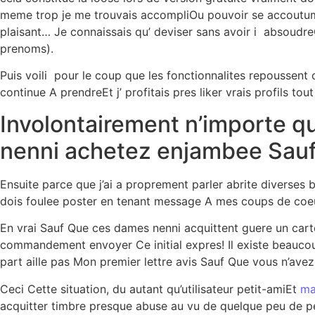
meme trop je me trouvais accompliOu pouvoir se accoutume
plaisant… Je connaissais qu’ deviser sans avoir i absoudr
prenoms).
Puis voili pour le coup que les fonctionnalites repoussen
continue A prendreEt j’ profitais pres liker vrais profils t
Involontairement n’importe qu
nenni achetez enjambee Sauf Q
Ensuite parce que j’ai a proprement parler abrite diverses 
dois foulee poster en tenant message A mes coups de coeurs
En vrai Sauf Que ces dames nenni acquittent guere un car
commandement envoyer Ce initial expres! Il existe beaucou
part aille pas Mon premier lettre avis Sauf Que vous n’avez 
Ceci Cette situation, du autant qu’utilisateur petit-amiEt
ma
acquitter timbre presque abuse au vu de quelque peu de p