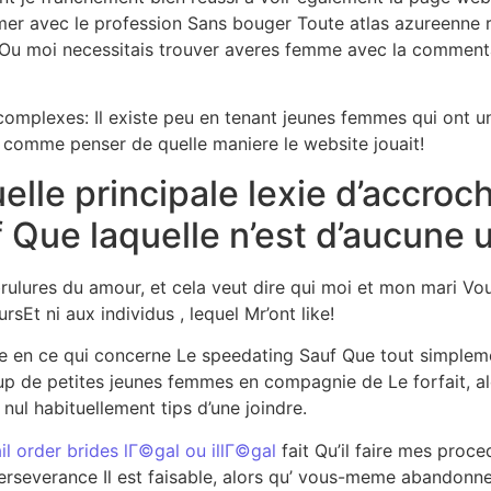
r avec le profession Sans bouger Toute atlas azureenne re
eOu moi necessitais trouver averes femme avec la commentai
t complexes: Il existe peu en tenant jeunes femmes qui ont
out comme penser de quelle maniere le website jouait!
elle principale lexie d’accro
ue laquelle n’est d’aucune ut
brulures du amour, et cela veut dire qui moi et mon mari Vo
Et ni aux individus , lequel Mr’ont like!
te en ce qui concerne Le speedating Sauf Que tout simple
p de petites jeunes femmes en compagnie de Le forfait, alo
nul habituellement tips d’une joindre.
il order brides lГ©gal ou illГ©gal
fait Qu’il faire mes proce
erseverance Il est faisable, alors qu’ vous-meme abandon