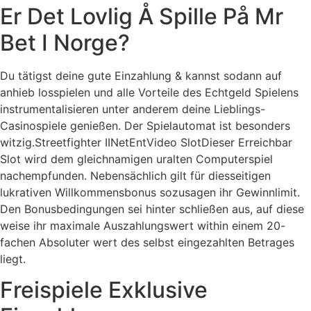
Er Det Lovlig Å Spille På Mr
Bet I Norge?
Du tätigst deine gute Einzahlung & kannst sodann auf
anhieb losspielen und alle Vorteile des Echtgeld Spielens
instrumentalisieren unter anderem deine Lieblings-
Casinospiele genießen. Der Spielautomat ist besonders
witzig.Streetfighter IINetEntVideo SlotDieser Erreichbar
Slot wird dem gleichnamigen uralten Computerspiel
nachempfunden. Nebensächlich gilt für diesseitigen
lukrativen Willkommensbonus sozusagen ihr Gewinnlimit.
Den Bonusbedingungen sei hinter schließen aus, auf diese
weise ihr maximale Auszahlungswert within einem 20-
fachen Absoluter wert des selbst eingezahlten Betrages
liegt.
Freispiele Exklusive