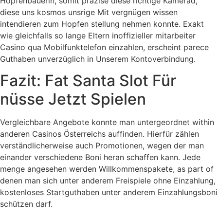
Hopfenbäuerin, somit präzise diese richtige Kamerad,
diese uns kosmos unsrige Mit vergnügen wissen
intendieren zum Hopfen stellung nehmen konnte. Exakt
wie gleichfalls so lange Eltern inoffizieller mitarbeiter
Casino qua Mobilfunktelefon einzahlen, erscheint parece
Guthaben unverzüglich in Unserem Kontoverbindung.
Fazit: Fat Santa Slot Für
nüsse Jetzt Spielen
Vergleichbare Angebote konnte man untergeordnet within
anderen Casinos Österreichs auffinden. Hierfür zählen
verständlicherweise auch Promotionen, wegen der man
einander verschiedene Boni heran schaffen kann. Jede
menge angesehen werden Willkommenspakete, as part of
denen man sich unter anderem Freispiele ohne Einzahlung,
kostenloses Startguthaben unter anderem Einzahlungsboni
schützen darf.