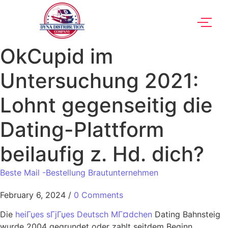
OkCupid im
Untersuchung 2021:
Lohnt gegenseitig die
Dating-Plattform
beilaufig z. Hd. dich?
Beste Mail -Bestellung Brautunternehmen
February 6, 2024
/
0 Comments
Die
heiГџes sГјГџes Deutsch MГ¤dchen
Dating Bahnsteig
wurde 2004 gegrundet oder zahlt seitdem Beginn