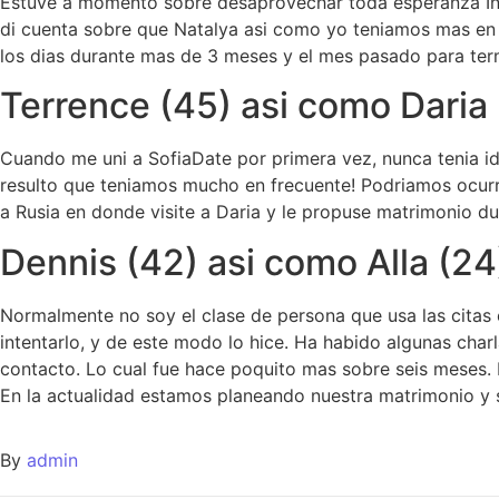
Estuve a momento sobre desaprovechar toda esperanza Inc
di cuenta sobre que Natalya asi­ como yo teniamos mas e
los dias durante mas de 3 meses y el mes pasado para ter
Terrence (45) asi­ como Daria 
Cuando me uni a SofiaDate por primera vez, nunca tenia ide
resulto que teniamos mucho en frecuente! Podriamos ocurr
a Rusia en donde visite a Daria y le propuse matrimonio d
Dennis (42) asi­ como Alla (24
Normalmente no soy el clase de persona que usa las citas
intentarlo, y de este modo lo hice. Ha habido algunas char
contacto. Lo cual fue hace poquito mas sobre seis meses. E
En la actualidad estamos planeando nuestra matrimonio y
By
admin