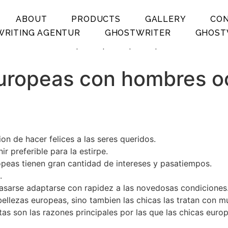
ABOUT
PRODUCTS
GALLERY
CO
RITING AGENTUR
GHOSTWRITER
GHOST
.
.
.
.
europeas con hombres o
on de hacer felices a las seres queridos.
r preferible para la estirpe.
opeas tienen gran cantidad de intereses y pasatiempos.
.
casarse adaptarse con rapidez a las novedosas condiciones
bellezas europeas, sino tambien las chicas las tratan con 
as son las razones principales por las que las chicas europ