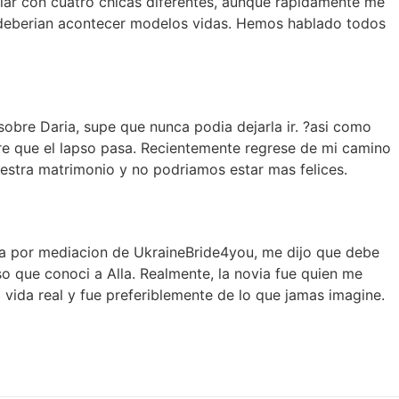
lar con cuatro chicas diferentes, aunque rapidamente me
 deberian acontecer modelos vidas. Hemos hablado todos
obre Daria, supe que nunca podia dejarla ir. ?asi­ como
re que el lapso pasa. Recientemente regrese de mi camino
uestra matrimonio y no podriamos estar mas felices.
sa por mediacion de UkraineBride4you, me dijo que debe
o que conoci a Alla. Realmente, la novia fue quien me
 vida real y fue preferiblemente de lo que jamas imagine.