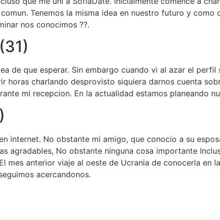
luso que me uni a SofiaDate. Inicialmente comence a char
n comun. Tenemos la misma idea en nuestro futuro y como
minar nos conocimos ??.
(31)
a de que esperar. Sin embargo cuando vi al azar el perfil s
ir horas charlando desprovisto siquiera darnos cuenta sob
urante mi recepcion. En la actualidad estamos planeando n
)
 en internet. No obstante mi amigo, que conocio a su espo
las agradables, No obstante ninguna cosa importante Inclus
l mes anterior viaje al oeste de Ucrania de conocerla en la
 seguimos acercandonos.