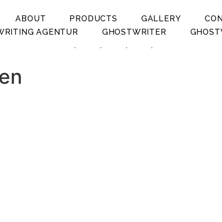
ABOUT
PRODUCTS
GALLERY
CO
RITING AGENTUR
GHOSTWRITER
GHOST
.
.
.
.
sen