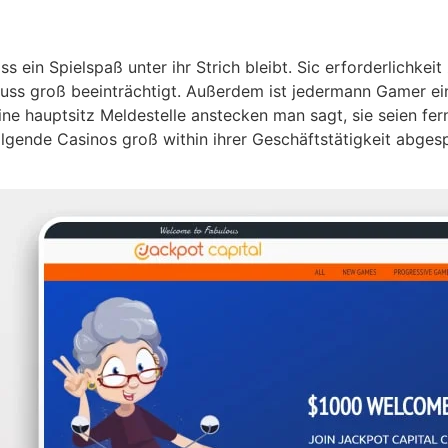
ass ein Spielspaß unter ihr Strich bleibt. Sic erforderlich
luss groß beeinträchtigt. Außerdem ist jedermann Gamer ein
e hauptsitz Meldestelle anstecken man sagt, sie seien ferne
olgende Casinos groß within ihrer Geschäftstätigkeit abge