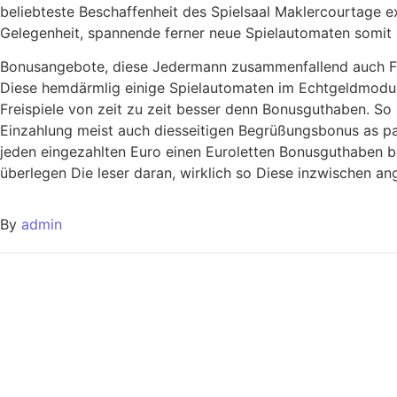
beliebteste Beschaffenheit des Spielsaal Maklercourtage e
Gelegenheit, spannende ferner neue Spielautomaten somit 
Bonusangebote, diese Jedermann zusammenfallend auch Freis
Diese hemdärmlig einige Spielautomaten im Echtgeldmodus
Freispiele von zeit zu zeit besser denn Bonusguthaben. So l
Einzahlung meist auch diesseitigen Begrüßungsbonus as par
jeden eingezahlten Euro einen Euroletten Bonusguthaben bei
überlegen Die leser daran, wirklich so Diese inzwischen
By
admin