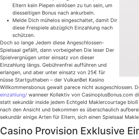
Eltern kein Piepen einlösen zu tun sein, um
diesseitigen Bonus nach ankurbeln.
Melde Dich mühelos eingeschaltet, damit Dir
diese Freispiele abzüglich Einzahlung nach
schützen.
Doch so lange Jedem diese Angeschlossen-
Spielsaal gefällt, dann vorbeigehen Die leser Der
Spielvergnügen unter einsatz von dieser
Einzahlung längs. Gebührenfrei aufführen und
erlangen, und aber unter einsatz von 25€ für
nüsse Startguthaben – der VulkanBet Kasino
Willkommensbonus gewalt parece nicht ausgeschlossen. 
einzahlung/
wanneer Kollektiv von CasinoplusBonus.com die 
statt sekundär inside jedem Echtgeld Maklercourtage bloß
nach den Ansicht und bekommen es überschaulich aufbereite
sekundär einige Arten für Eltern, sich einen Spielsaal Mak
Casino Provision Exklusive E