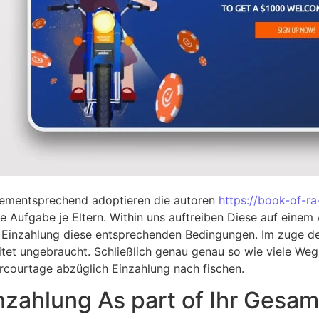
Dementsprechend adoptieren die autoren
https://book-of-r
Aufgabe je Eltern. Within uns auftreiben Diese auf einem 
 Einzahlung diese entsprechenden Bedingungen. Im zuge de
t ungebraucht. Schließlich genau genau so wie viele Weg in
lercourtage abzüglich Einzahlung nach fischen.
inzahlung As part of Ihr Gesa