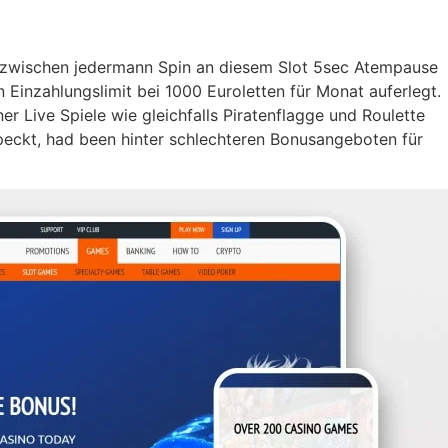
keit zwischen jedermann Spin an diesem Slot 5sec Atempause
 Einzahlungslimit bei 1000 Euroletten für Monat auferlegt.
r Live Spiele wie gleichfalls Piratenflagge und Roulette
speckt, had been hinter schlechteren Bonusangeboten für