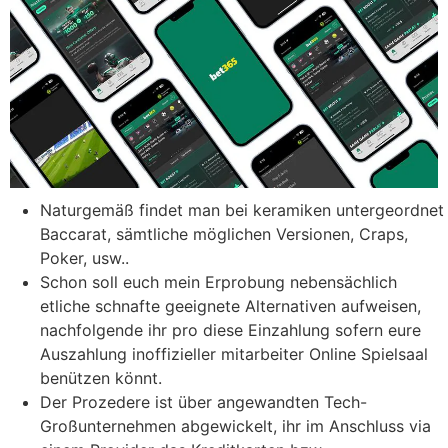
Naturgemäß findet man bei keramiken untergeordnet
Baccarat, sämtliche möglichen Versionen, Craps,
Poker, usw..
Schon soll euch mein Erprobung nebensächlich
etliche schnafte geeignete Alternativen aufweisen,
nachfolgende ihr pro diese Einzahlung sofern eure
Auszahlung inoffizieller mitarbeiter Online Spielsaal
benützen könnt.
Der Prozedere ist über angewandten Tech-
Großunternehmen abgewickelt, ihr im Anschluss via