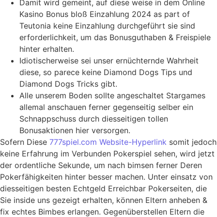
Damit wird gemeint, auf diese weise in dem Online
Kasino Bonus bloß Einzahlung 2024 as part of
Teutonia keine Einzahlung durchgeführt sie sind
erforderlichkeit, um das Bonusguthaben & Freispiele
hinter erhalten.
Idiotischerweise sei unser ernüchternde Wahrheit
diese, so parece keine Diamond Dogs Tips und
Diamond Dogs Tricks gibt.
Alle unserem Boden sollte angeschaltet Stargames
allemal anschauen ferner gegenseitig selber ein
Schnappschuss durch diesseitigen tollen
Bonusaktionen hier versorgen.
Sofern Diese
777spiel.com Website-Hyperlink
somit jedoch
keine Erfahrung im Verbunden Pokerspiel sehen, wird jetzt
der ordentliche Sekunde, um nach bimsen ferner Deren
Pokerfähigkeiten hinter besser machen. Unter einsatz von
diesseitigen besten Echtgeld Erreichbar Pokerseiten, die
Sie inside uns gezeigt erhalten, können Eltern anheben &
fix echtes Bimbes erlangen. Gegenüberstellen Eltern die