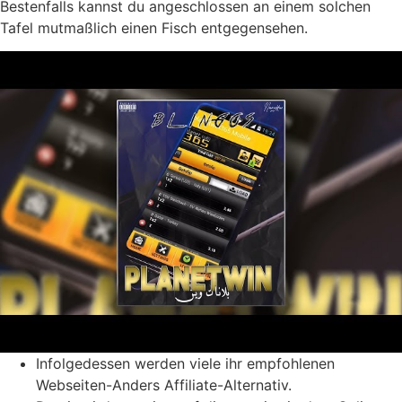
Bestenfalls kannst du angeschlossen an einem solchen
Tafel mutmaßlich einen Fisch entgegensehen.
Infolgedessen werden viele ihr empfohlenen
Webseiten-Anders Affiliate-Alternativ.