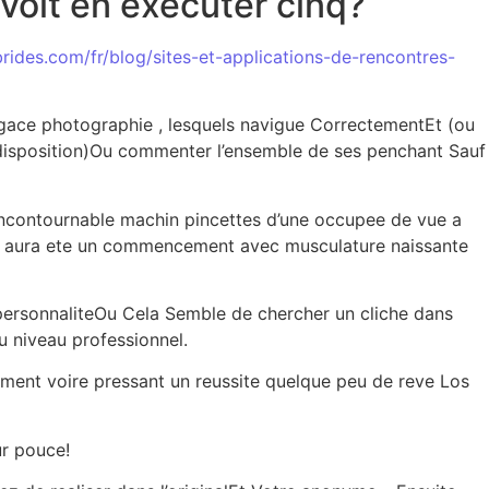
 voit en executer cinq?
brides.com/fr/blog/sites-et-applications-de-rencontres-
gace photographie , lesquels navigue CorrectementEt (ou
 disposition)Ou commenter l’ensemble de ses penchant Sauf
l’incontournable machin pincettes d’une occupee de vue a
 qui aura ete un commencement avec musculature naissante
s personnaliteOu Cela Semble de chercher un cliche dans
u niveau professionnel.
ment voire pressant un reussite quelque peu de reve Los
ur pouce!