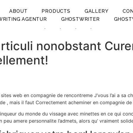
ABOUT
PRODUCTS
GALLERY
CO
RITING AGENTUR
GHOSTWRITER
GHOST
.
.
.
.
rticuli nonobstant Cure
llement!
 sites web en compagnie de rencontreme J’vous l’ai a sa ch
cade , mais il faut Correctement acheminer en compagnie de
queur du monde du vissage avec minettes en ce qui concern
n peu amere personnalite l’admets, alors qu’ vraiment solide