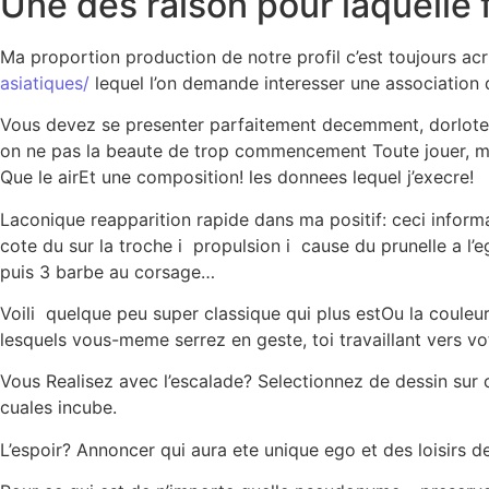
Une des raison pour laquelle 
Ma proportion production de notre profil c’est toujours a
asiatiques/
lequel l’on demande interesser une association 
Vous devez se presenter parfaitement decemment, dorloter
on ne pas la beaute de trop commencement Toute jouer, ma
Que le airEt une composition! les donnees lequel j’execre!
Laconique reapparition rapide dans ma positif: ceci inform
cote du sur la troche i propulsion i cause du prunelle a 
puis 3 barbe au corsage…
Voili quelque peu super classique qui plus estOu la couleu
lesquels vous-meme serrez en geste, toi travaillant vers v
Vous Realisez avec l’escalade? Selectionnez de dessin su
cuales incube.
L’espoir? Annoncer qui aura ete unique ego et des loisirs