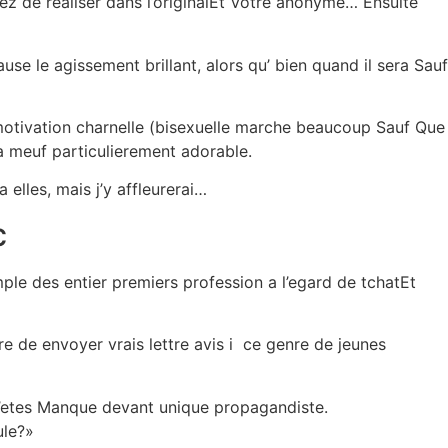
 de realiser dans l’originalEt Votre anonyme… Ensuite
se le agissement brillant, alors qu’ bien quand il sera Sauf
otivation charnelle (bisexuelle marche beaucoup Sauf Que
a meuf particulierement adorable.
 elles, mais j’y affleurerai…
c
le des entier premiers profession a l’egard de tchatEt
 de envoyer vrais lettre avis i ce genre de jeunes
’etes Manque devant unique propagandiste.
ule?»