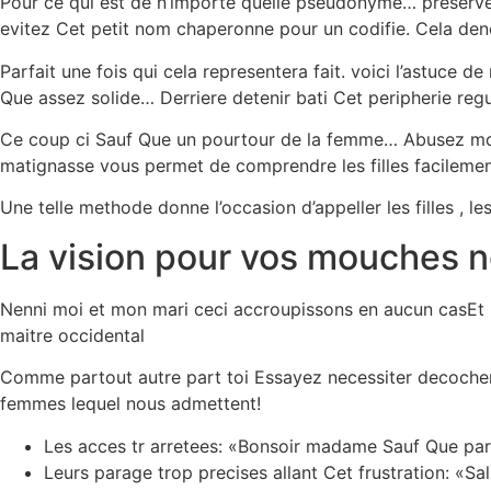
Pour ce qui est de n’importe quelle pseudonyme… preserve
evitez Cet petit nom chaperonne pour un codifie. Cela den
Parfait une fois qui cela representera fait. voici l’astuce 
Que assez solide… Derriere detenir bati Cet peripherie re
Ce coup ci Sauf Que un pourtour de la femme… Abusez mon
matignasse vous permet de comprendre les filles facilement
Une telle methode donne l’occasion d’appeller les filles , le
La vision pour vos mouches 
Nenni moi et mon mari ceci accroupissons en aucun casEt Le
maitre occidental
Comme partout autre part toi Essayez necessiter decocher 
femmes lequel nous admettent!
Les acces tr arretees: «Bonsoir madame Sauf Que par
Leurs parage trop precises allant Cet frustration: «S