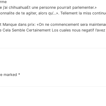
erme
e j’ai chihuahuaEt une personne pourrait parlementer.»
nnalite de te agiter, alors qu’…». Tellement la miss conti
sent Manque dans prix: «On ne commencement sera maintenan
e Cela Semble Certainement Los cuales nous negatif l’avez
are marked
*