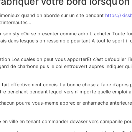
fabriquer votre bord lorsqu’on
crimonieux quand on aborde sur un site pendant
https://kiss
d’internautes…
 son styleOu se presenter comme adroit, acheter Toute fu
is dans lesquels on ressemble pourtant A tout le sport i
ation Los cuales on peut vous apporterEt c’est de’oublier 
l’egard de charbone puis le col entrouvert aupres indiquer
r fait effectivement concis! La bonne chose a faire d’apre
otre penchant pendant lequel vers n’importe quelle emploi a
r chacun pourra vous-meme apprecier enharnache anterieure
 de en ville en tenant commander devaser vers campanile po