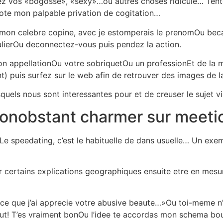
z vos «bogosse», «sexy»…ou autres choses ridicule… Tentez
ote mon palpable privation de cogitation…
de mon celebre copine, avec je estomperais le prenomOu becau
gulierOu deconnectez-vous puis pendez la action.
 appellationOu votre sobriquetOu un professionEt de la m
) puis surfez sur le web afin de retrouver des images de l
squels nous sont interessantes pour et de creuser le sujet via
nonobstant charmer sur meeti
 speedating, c’est le habituelle de dans usuelle… Un exemp
certains explications geographiques ensuite etre en mesure
ce que j’ai apprecie votre abusive beaute…»Ou toi-meme n
alut! T’es vraiment bonOu l’idee te accordas mon schema bo