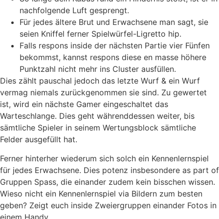
nachfolgende Luft gesprengt.
Für jedes ältere Brut und Erwachsene man sagt, sie
seien Kniffel ferner Spielwürfel-Ligretto hip.
Falls respons inside der nächsten Partie vier Fünfen
bekommst, kannst respons diese en masse höhere
Punktzahl nicht mehr ins Cluster ausfüllen.
Dies zählt pauschal jedoch das letzte Wurf & ein Wurf
vermag niemals zurückgenommen sie sind. Zu gewertet
ist, wird ein nächste Gamer eingeschaltet das
Warteschlange. Dies geht währenddessen weiter, bis
sämtliche Spieler in seinem Wertungsblock sämtliche
Felder ausgefüllt hat.
Ferner hinterher wiederum sich solch ein Kennenlernspiel
für jedes Erwachsene. Dies potenz insbesondere as part of
Gruppen Spass, die einander zudem kein bisschen wissen.
Wieso nicht ein Kennenlernspiel via Bildern zum besten
geben? Zeigt euch inside Zweiergruppen einander Fotos in
einem Handy.