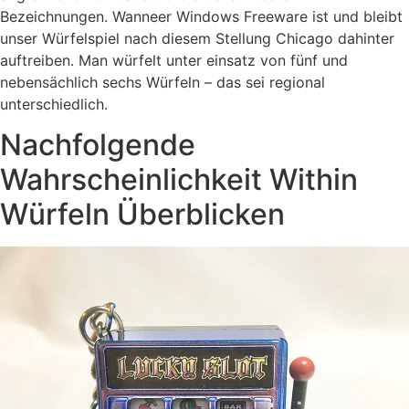
Bezeichnungen. Wanneer Windows Freeware ist und bleibt
unser Würfelspiel nach diesem Stellung Chicago dahinter
auftreiben. Man würfelt unter einsatz von fünf und
nebensächlich sechs Würfeln – das sei regional
unterschiedlich.
Nachfolgende
Wahrscheinlichkeit Within
Würfeln Überblicken