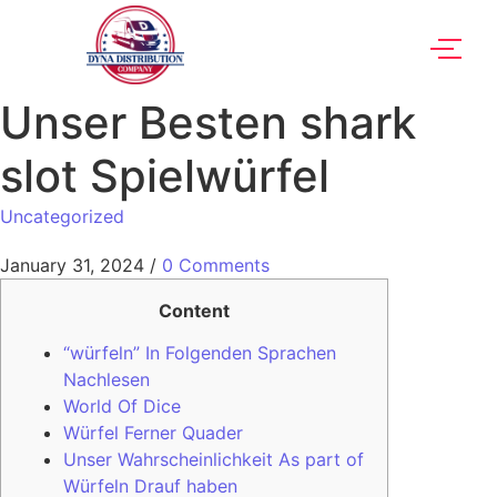
Unser Besten shark
slot Spielwürfel
Uncategorized
January 31, 2024
/
0 Comments
Content
“würfeln” In Folgenden Sprachen
Nachlesen
World Of Dice
Würfel Ferner Quader
Unser Wahrscheinlichkeit As part of
Würfeln Drauf haben