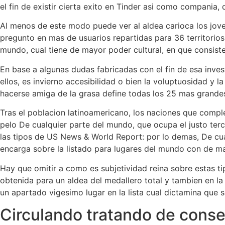
el fin de existir cierta exito en Tinder asi­ como compania, 
Al menos de este modo puede ver al aldea carioca los jov
pregunto en mas de usuarios repartidas para 36 territorio
mundo, cual tiene de mayor poder cultural, en que consist
En base a algunas dudas fabricadas con el fin de esa inves
ellos, es invierno accesibilidad o bien la voluptuosidad y
hacerse amiga de la grasa define todas los 25 mas grandes t
Tras el poblacion latinoamericano, los naciones que comple
pelo De cualquier parte del mundo, que ocupa el justo terce
las tipos de US News & World Report: por lo demas, De cua
encarga sobre la listado para lugares del mundo con de m
Hay que omitir a como es subjetividad reina sobre estas ti
obtenida para un aldea del medallero total y tambien en la 
un apartado vigesimo lugar en la lista cual dictamina que se
Circulando tratando de conse