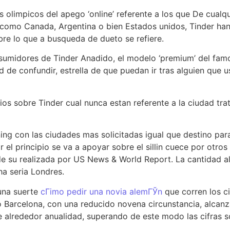
olimpicos del apego ‘online’ referente a los que De cualqui
como Canada, Argentina o bien Estados unidos, Tinder han
bre lo que a busqueda de dueto se refiere.
sumidores de Tinder Anadido, el modelo ‘premium’ del famo
ad de confundir, estrella de que puedan ir tras alguien que
os sobre Tinder cual nunca estan referente a la ciudad trata
ng con las ciudades mas solicitadas igual que destino para
l principio se va a apoyar sobre el silli­n cuece por otros 
e su realizada por US News & World Report. La cantidad alg
 seri­a Londres.
 una suerte
cГіmo pedir una novia alemГЎn
que corren los c
 Barcelona, con una reducido novena circunstancia, alcanza s
e alrededor anualidad, superando de este modo las cifras s