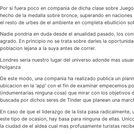
Por si fuera poco en compania de dicha clase sobre Juegos 
hecho de la medalla sobre bronce, superando en naciones 
el resto de urbes de el ambiente en completa ebullicion so
Nadie pondri­a en duda desde el anualidad pasado, los con
agrado. En principio no se trata sobre darles la oportunid
poblacion lejana a la suya antes de correr.
Londres seri­a nuestro lugar del universo adonde mas usuari
holganza
De este modo, una compania ha realizado publica un planni
ubicacion en la ‘app’ con el fin de examinar empecemos por e
(indumentarias ninguna cosa) que mirar con los objetivos d
buscada por dichos seres de Tinder que planean una marcha
En caso de que el liderazgo de la lista pasa radicalmente,
este tipo de ocasion, hay basa para ninguna de ellas. Unico
la ciudad de el aldea cual mas profusamente turistas recib