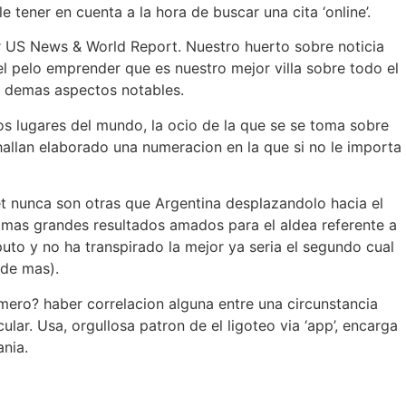
le tener en cuenta a la hora de buscar una cita ‘online’.
r US News & World Report. Nuestro huerto sobre noticia
l pelo emprender que es nuestro mejor villa sobre todo el
 y demas aspectos notables.
los lugares del mundo, la ocio de la que se se toma sobre
 hallan elaborado una numeracion en la que si no le importa
et nunca son otras que Argentina desplazandolo hacia el
os mas grandes resultados amados para el aldea referente a
to y no ha transpirado la mejor ya seri­a el segundo cual
 de mas).
imero? haber correlacion alguna entre una circunstancia
lar. Usa, orgullosa patron de el ligoteo via ‘app’, encarga
ania.