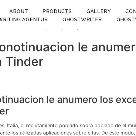
ABOUT
PRODUCTS
GALLERY
CO
RITING AGENTUR
GHOSTWRITER
GHOST
.
.
.
.
conotinuacion le anumer
a Tinder
otinuacion le anumero los exce
er
es, Italia, el reclutamiento poblado sobra poblado de el mu
ante los utilizadas aplicaciones sobre citas.
De este modo, a