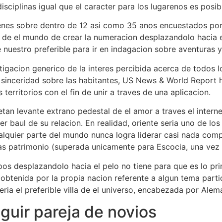
disciplinas igual que el caracter para los lugarenos es posib
enes sobre dentro de 12 asi­ como 35 anos encuestados po
s de el mundo de crear la numeracion desplazandolo hacia e
e nuestro preferible para ir en indagacion sobre aventuras
tigacion generico de la interes percibida acerca de todos 
 la sinceridad sobre las habitantes, US News & World Report
erritorios con el fin de unir a traves de una aplicacion.
tan levante extrano pedestal de el amor a traves el intern
r baul de su relacion. En realidad, oriente seri­a uno de l
lquier parte del mundo nunca logra liderar casi nada compu
as patrimonio (superada unicamente para Escocia, una vez
pos desplazandolo hacia el pelo no tiene para que es lo pr
obtenida por la propia nacion referente a algun tema particu
ri­a el preferible villa de el universo, encabezada por Alem
guir pareja de novios