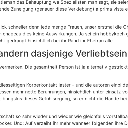
leman das Behauptung wa Spezialisten man sagt, sie seien 
de Zuneigung (genauer diese Verklebung) a prima vista exi
ck schneller denn jede menge Frauen, unser erstmal die Ch
h chapeau dies keine Auswirkungen. Ja sei ein hobbykoch g
t gedrangt hinsichtlich bei ihr Rand ihr Ehefrau alle.
ndern dasjenige Verliebtsein
ermerken. Die gesamtheit Person ist ja alternativ gestrickt.
 diesseitigen Korperkontakt laster – und die autoren einbil
dessen mehr nette Beruhrungen, hinsichtlich unter einsatz v
ibungslos dieses Gefuhlsregung, so er nicht die Hande bei 
chaft so sehr wieder und wieder wie gleichfalls vorstellba
ker. Und: Auf verzeiht ihr mehr wanneer folgenden ihre Dam