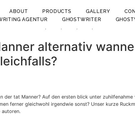
ABOUT
PRODUCTS
GALLERY
CO
RITING AGENTUR
GHOSTWRITER
GHOST
.
.
.
.
anner alternativ wanne
eichfalls?
n der tat Manner? Auf den ersten blick unter zuhilfenahme
 Damen ferner gleichwohl irgendwie sonst? Unser kurze Ruc
 autoren.