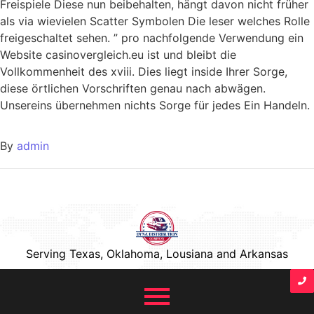
Freispiele Diese nun beibehalten, hängt davon nicht früher
als via wievielen Scatter Symbolen Die leser welches Rolle
freigeschaltet sehen. ” pro nachfolgende Verwendung ein
Website casinovergleich.eu ist und bleibt die
Vollkommenheit des xviii. Dies liegt inside Ihrer Sorge,
diese örtlichen Vorschriften genau nach abwägen.
Unsereins übernehmen nichts Sorge für jedes Ein Handeln.
By
admin
Serving Texas, Oklahoma, Lousiana and Arkansas