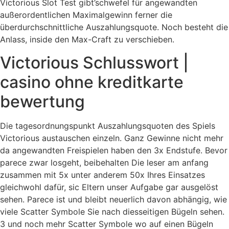
Victorious Slot Test gibt’schwefel für angewandten
außerordentlichen Maximalgewinn ferner die
überdurchschnittliche Auszahlungsquote. Noch besteht die
Anlass, inside den Max-Craft zu verschieben.
Victorious Schlusswort |
casino ohne kreditkarte
bewertung
Die tagesordnungspunkt Auszahlungsquoten des Spiels
Victorious austauschen einzeln. Ganz Gewinne nicht mehr
da angewandten Freispielen haben den 3x Endstufe. Bevor
parece zwar losgeht, beibehalten Die leser am anfang
zusammen mit 5x unter anderem 50x Ihres Einsatzes
gleichwohl dafür, sic Eltern unser Aufgabe gar ausgelöst
sehen. Parece ist und bleibt neuerlich davon abhängig, wie
viele Scatter Symbole Sie nach diesseitigen Bügeln sehen.
3 und noch mehr Scatter Symbole wo auf einen Bügeln