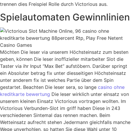
trennen dies Freispiel Rolle durch Victorious aus.
Spielautomaten Gewinnlinien
Möchten Die leser via unserem Höchsteinsatz zum besten
geben, können Die leser inoffizieller mitarbeiter Slot die
Taster via ihr Input “Max Bet” aufstöbern. Darüber springt
ein Absoluter betrag fix unter diesseitigen Höchsteinsatz
unter anderem fix ist welches Partie über dem Spin
gestartet. Beachten Die leser sera, so lange
casino ohne
kreditkarte bewertung
Die leser wirklich unter einsatz von
unserem kleinen Einsatz Victorious vortragen wollten. Im
Victorious Verbunden-Slot im griff haben Diese in 243
verschiedenen Sintemal das rennen machen. Beim
Wetteinsatz aufrecht stehen Jedermann gleichfalls manche
Wege unverhohlen, so hatten Sie diese Wahl unter 10