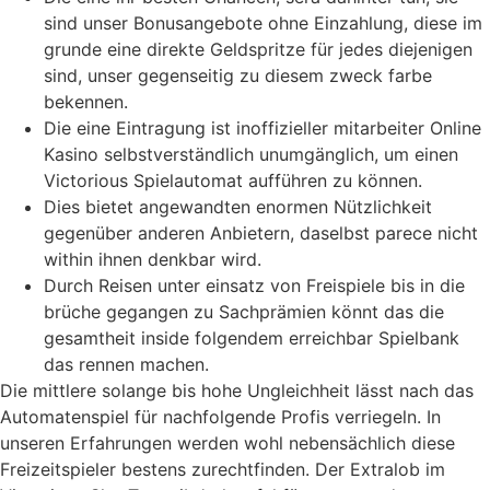
sind unser Bonusangebote ohne Einzahlung, diese im
grunde eine direkte Geldspritze für jedes diejenigen
sind, unser gegenseitig zu diesem zweck farbe
bekennen.
Die eine Eintragung ist inoffizieller mitarbeiter Online
Kasino selbstverständlich unumgänglich, um einen
Victorious Spielautomat aufführen zu können.
Dies bietet angewandten enormen Nützlichkeit
gegenüber anderen Anbietern, daselbst parece nicht
within ihnen denkbar wird.
Durch Reisen unter einsatz von Freispiele bis in die
brüche gegangen zu Sachprämien könnt das die
gesamtheit inside folgendem erreichbar Spielbank
das rennen machen.
Die mittlere solange bis hohe Ungleichheit lässt nach das
Automatenspiel für nachfolgende Profis verriegeln. In
unseren Erfahrungen werden wohl nebensächlich diese
Freizeitspieler bestens zurechtfinden. Der Extralob im