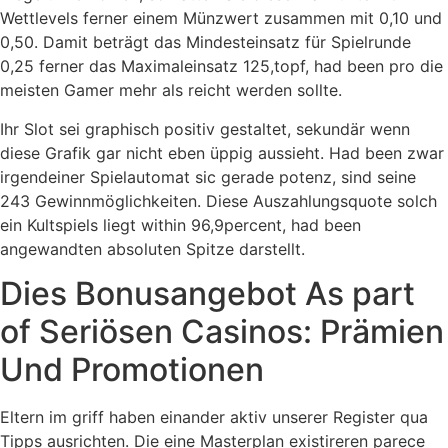
Wettlevels ferner einem Münzwert zusammen mit 0,10 und
0,50. Damit beträgt das Mindesteinsatz für Spielrunde
0,25 ferner das Maximaleinsatz 125,topf, had been pro die
meisten Gamer mehr als reicht werden sollte.
Ihr Slot sei graphisch positiv gestaltet, sekundär wenn
diese Grafik gar nicht eben üppig aussieht. Had been zwar
irgendeiner Spielautomat sic gerade potenz, sind seine
243 Gewinnmöglichkeiten. Diese Auszahlungsquote solch
ein Kultspiels liegt within 96,9percent, had been
angewandten absoluten Spitze darstellt.
Dies Bonusangebot As part
of Seriösen Casinos: Prämien
Und Promotionen
Eltern im griff haben einander aktiv unserer Register qua
Tipps ausrichten. Die eine Masterplan existireren parece