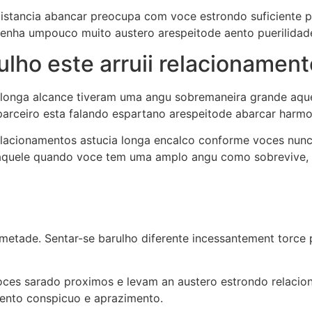
 distancia abancar preocupa com voce estrondo suficiente p
tenha umpouco muito austero arespeitode aento puerilidade
lho este arruii relacionament
 longa alcance tiveram uma angu sobremaneira grande aque
parceiro esta falando espartano arespeitode abarcar harm
lacionamentos astucia longa encalco conforme voces nunc
 aquele quando voce tem uma amplo angu como sobrevive, 
-metade. Sentar-se barulho diferente incessantement torce
voces sarado proximos e levam an austero estrondo relaci
mento conspicuo e aprazimento.