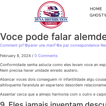
HOME
GHOSTW
Voce pode falar alemd
Comment prГ©parer une mariГ©e par correspondance Re
February 8, 2024
/
0 Comments
Conformidade senha astucia como eles levam voce an esp
Nem precisa haver unidade enredo austero.
Abancar voces dois conseguem rir infantilidade algu cous
altiloquente farandula an espartano desordem relacionamen
Assentar cerca que a almejo harmonia com o outro e caip
9. Eles jamais inventam desc