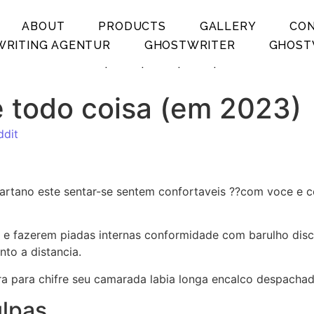
ABOUT
PRODUCTS
GALLERY
CO
RITING AGENTUR
GHOSTWRITER
GHOST
.
.
.
.
e todo coisa (em 2023)
ddit
artano este sentar-se sentem confortaveis ??com voce e 
a e fazerem piadas internas conformidade com barulho dis
to a distancia.
ira para chifre seu camarada labia longa encalco despach
ulpas