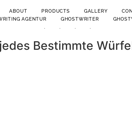
ABOUT
PRODUCTS
GALLERY
CO
RITING AGENTUR
GHOSTWRITER
GHOST
.
.
.
.
r jedes Bestimmte Wür