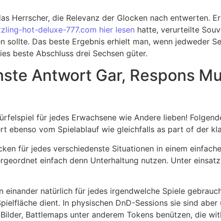
das Herrscher, die Relevanz der Glocken nach entwerten. Er
zzling-hot-deluxe-777.com hier lesen
hatte, verurteilte Souv
ien sollte. Das beste Ergebnis erhielt man, wenn jedweder S
ies beste Abschluss drei Sechsen güter.
hste Antwort Gar, Respons Mu
 Würfelspiel für jedes Erwachsene wie Andere lieben! Folge
rt ebenso vom Spielablauf wie gleichfalls as part of der kla
ken für jedes verschiedenste Situationen in einem einfache
ergeordnet einfach denn Unterhaltung nutzen. Unter einsat
inander natürlich für jedes irgendwelche Spiele gebrauchen
e Spielfläche dient. In physischen DnD-Sessions sie sind a
ilder, Battlemaps unter anderem Tokens benützen, die withi