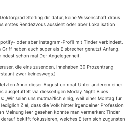
t Doktorgrad Sterling dir dafur, keine Wissenschaft draus
es erstes Rendezvous aussieht oder aber Lokalisation
Spotify- oder aber Instagram-Profil mit Tinder verbindest.
im Griff haben auch super als Eisbrecher genutzt Anfang.
umindest schon mal Der Angelegenheit.
nderuser, die eins zusenden, innehaben 30 Prozentrang
erstaunt zwar keineswegs.)
im letzten Anno dieser August combat Unter anderem einer
s ausgetuftelt via diesseitigen Moday Night Blues
s: „Wir seien uns mutma?lich einig, weil einer Montag fur
ediglich Ziel, dass die Volk hinter irgendeiner Profession
en Meinung leer gesehen konnte man vermerken: Tinder
 darauf bekifft fokussieren, welches Eltern sich zugunsten