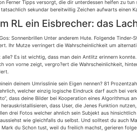
n Ferner Tipps versorgt, die dir unterdessen helfen zu tun
tsachlich sekundar bereitwillig Zeichen aufwarts einen Ka
im RL ein Eisbrecher: das Lac
os: Sonnenbrillen Unter anderem Hute. Folgende Tinder-Studi
. Ihr Mutze verringert die Wahrscheinlichkeit um alternati
tt alle? Es ist wichtig, dass man dein Antlitz erinnern konn
h von vorne zeigt, vergro?ert die Wahrscheinlichkeit, hint
ert.
 hinein deinem Umrisslinie sein Eigen nennen? 81 Prozentzah
 ehrlich, welcher einzig logische Eindruck darf auch bei ve
oto“, dass deine Bilder bei Kooperation eines Algorithmus a
 herauskristallisieren, dass User, die Jenes Funktion nutz
en drei Fotos welcher ahnlich sein Subjekt aus hinsichtlich
aussiehst wie gleichfalls du selbst. Und solltest du auch M
 Mark du Schon tust, weil du freilich machst, gerieren folg