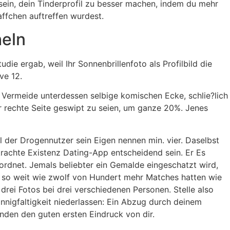
 sein, dein Tinderprofil zu besser machen, indem du mehr
ffchen auftreffen wurdest.
heln
e ergab, weil Ihr Sonnenbrillenfoto als Profilbild die
ve 12.
te. Vermeide unterdessen selbige komischen Ecke, schlie?lich
er rechte Seite geswipt zu seien, um ganze 20%. Jenes
l der Drogennutzer sein Eigen nennen min. vier. Daselbst
rkrachte Existenz Dating-App entscheidend sein. Er Es
nordnet. Jemals beliebter ein Gemalde eingeschatzt wird,
en, so weit wie zwolf von Hundert mehr Matches hatten wie
 drei Fotos bei drei verschiedenen Personen. Stelle also
annigfaltigkeit niederlassen: Ein Abzug durch deinem
enden den guten ersten Eindruck von dir.