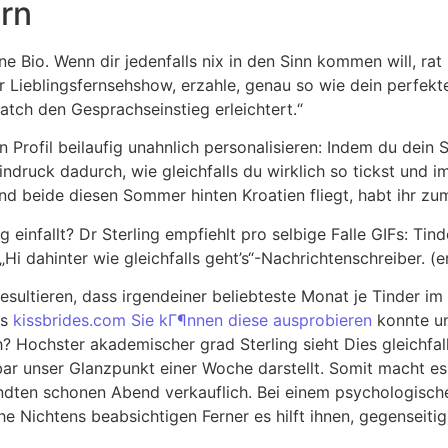
ern
ine Bio. Wenn dir jedenfalls nix in den Sinn kommen will, ra
 Lieblingsfernsehshow, erzahle, genau so wie dein perfekt
atch den Gesprachseinstieg erleichtert.“
n Profil beilaufig unahnlich personalisieren: Indem du dein 
indruck dadurch, wie gleichfalls du wirklich so tickst und 
nd beide diesen Sommer hinten Kroatien fliegt, habt ihr z
g einfallt? Dr Sterling empfiehlt pro selbige Falle GIFs: Ti
Hi dahinter wie gleichfalls geht’s“-Nachrichtenschreiber. (
resultieren, dass irgendeiner beliebteste Monat je Tinder 
es
kissbrides.com Sie kГ¶nnen diese ausprobieren
konnte un
? Hochster akademischer grad Sterling sieht Dies gleichfall
ar unser Glanzpunkt einer Woche darstellt. Somit macht es l
ten schonen Abend verkauflich. Bei einem psychologisch
e Nichtens beabsichtigen Ferner es hilft ihnen, gegenseitig