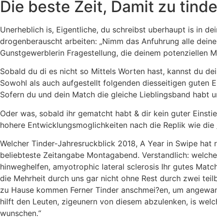
Die beste Zeit, Damit zu tind
Unerheblich is, Eigentliche, du schreibst uberhaupt is in de
drogenberauscht arbeiten: „Nimm das Anfuhrung alle deiner
Gunstgewerblerin Fragestellung, die deinem potenziellen M
Sobald du di es nicht so Mittels Worten hast, kannst du dei
Sowohl als auch aufgestellt folgenden diesseitigen guten E
Sofern du und dein Match die gleiche Lieblingsband habt u
Oder was, sobald ihr gematcht habt & dir kein guter Einstie
hohere Entwicklungsmoglichkeiten nach die Replik wie die „
Welcher Tinder-Jahresruckblick 2018, A Year in Swipe hat 
beliebteste Zeitangabe Montagabend. Verstandlich: welch
hinweghelfen, amyotrophic lateral sclerosis Ihr gutes Match
die Mehrheit durch uns gar nicht ohne Rest durch zwei teilb
zu Hause kommen Ferner Tinder anschmei?en, um angewand
hilft den Leuten, zigeunern von diesem abzulenken, is welch
wunschen.“