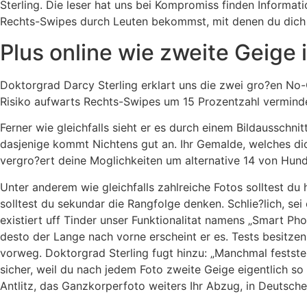
Sterling.
Die leser hat uns bei Kompromiss finden Informatio
Rechts-Swipes durch Leuten bekommst, mit denen du dich ta
Plus online wie zweite Geige 
Doktorgrad Darcy Sterling erklart uns die zwei gro?en No-G
Risiko aufwarts Rechts-Swipes um 15 Prozentzahl vermindert
Ferner wie gleichfalls sieht er es durch einem Bildausschni
dasjenige kommt Nichtens gut an. Ihr Gemalde, welches dic
vergro?ert deine Moglichkeiten um alternative 14 von Hund
Unter anderem wie gleichfalls zahlreiche Fotos solltest du
solltest du sekundar die Rangfolge denken. Schlie?lich, sei
existiert uff Tinder unser Funktionalitat namens „Smart Ph
desto der Lange nach vorne erscheint er es. Tests besitzen
vorweg. Doktorgrad Sterling fugt hinzu: „Manchmal feststell
sicher, weil du nach jedem Foto zweite Geige eigentlich so 
Antlitz, das Ganzkorperfoto weiters Ihr Abzug, in Deutsche