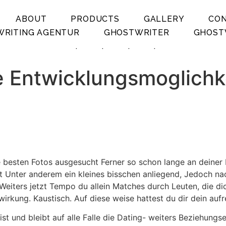
ABOUT
PRODUCTS
GALLERY
CO
RITING AGENTUR
GHOSTWRITER
GHOST
.
.
.
.
ne Entwicklungsmoglichk
ne besten Fotos ausgesucht Ferner so schon lange an deiner
nt Unter anderem ein kleines bisschen anliegend, Jedoch na
eiters jetzt Tempo du allein Matches durch Leuten, die dic
kung. Kaustisch. Auf diese weise hattest du dir dein aufre
st und bleibt auf alle Falle die Dating- weiters Beziehung